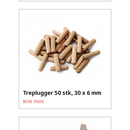
Treplugger 50 stk, 30 x 6 mm
Pris
NOK
39,00