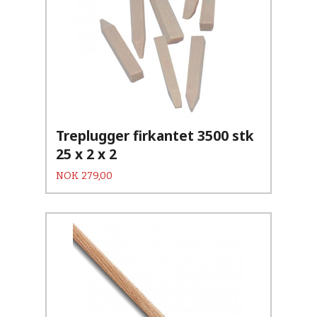
Treplugger firkantet 3500 stk
25 x 2 x 2
Pris
NOK
279,00