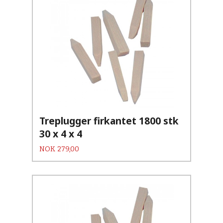
Treplugger firkantet 1800 stk
30 x 4 x 4
Pris
NOK
279,00