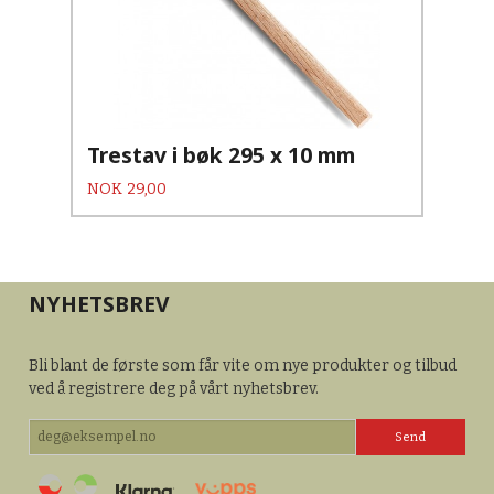
Trestav i bøk 295 x 10 mm
Pris
NOK
29,00
NYHETSBREV
Bli blant de første som får vite om nye produkter og tilbud
ved å registrere deg på vårt nyhetsbrev.