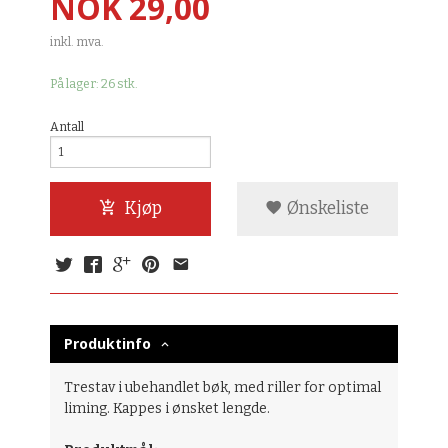
Pris
NOK
29,00
inkl. mva.
På lager: 26 stk.
Antall
Kjøp
Ønskeliste
Produktinfo
Trestav i ubehandlet bøk, med riller for optimal
liming. Kappes i ønsket lengde.