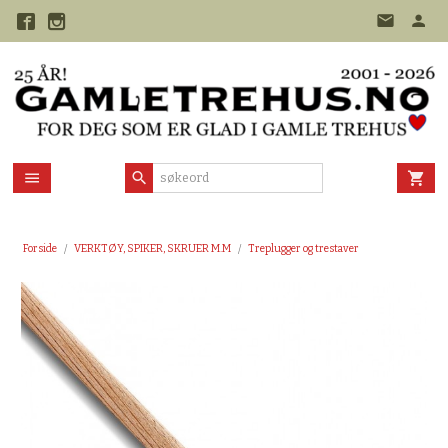
Gå
til
innholdet
Forside
VERKTØY, SPIKER, SKRUER M.M
Treplugger og trestaver