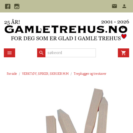
Gå
til
innholdet
Forside
VERKTØY, SPIKER, SKRUER M.M
Treplugger og trestaver