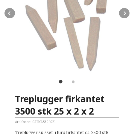
Prev
N
Treplugger firkantet
3500 stk 25 x 2 x 2
Artikkelnr.:
GTHCL5304021
Treplugger spisset, i furu firkantet ca. 3500 stk,