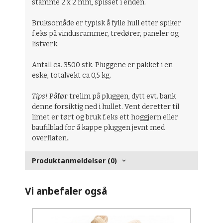
stamme 2 x 2 mm, spisset i enden.
Bruksomåde er typisk å fylle hull etter spiker
f.eks på vindusrammer, tredører, paneler og
listverk.
Antall ca. 3500 stk. Pluggene er pakket i en
eske, totalvekt ca 0,5 kg.
Tips!
Påfør trelim på pluggen, dytt evt. bank
denne forsiktig ned i hullet. Vent deretter til
limet er tørt og bruk f.eks ett hoggjern eller
baufilblad for å kappe pluggen jevnt med
overflaten..
Produktanmeldelser (0)
Vi anbefaler også