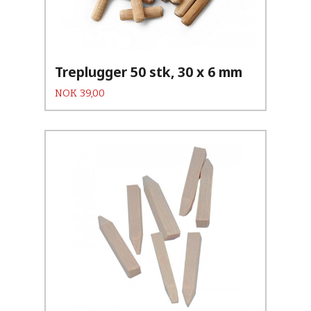
Treplugger 50 stk, 30 x 6 mm
Pris
NOK
39,00