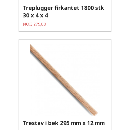
Treplugger firkantet 1800 stk
30 x 4 x 4
Pris
NOK
279,00
Trestav i bøk 295 mm x 12 mm