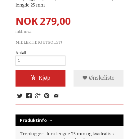
lengde 25 mm
Pris
NOK
279,00
inkl. mva.
MIDLERTIDIG UTSOLGT!
Antall
Kjøp
Ønskeliste
Produktinfo
Treplugger i furu lengde 25 mm og kvadratisk