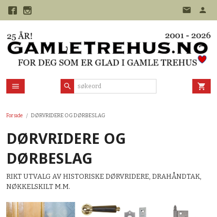
Gå
til
innholdet
Forside
DØRVRIDERE OG DØRBESLAG
DØRVRIDERE OG
DØRBESLAG
RIKT UTVALG AV HISTORISKE DØRVRIDERE, DRAHÅNDTAK,
NØKKELSKILT M.M.