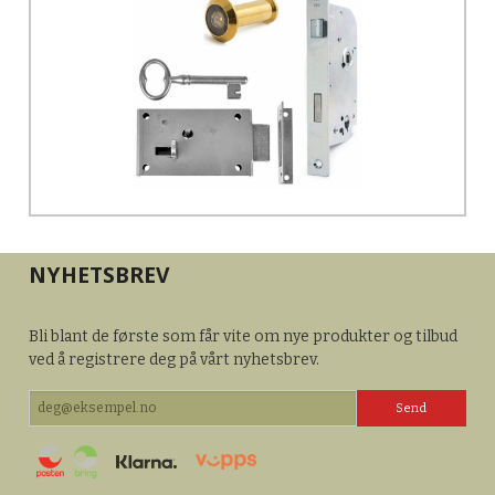
NYHETSBREV
Bli blant de første som får vite om nye produkter og tilbud
ved å registrere deg på vårt nyhetsbrev.