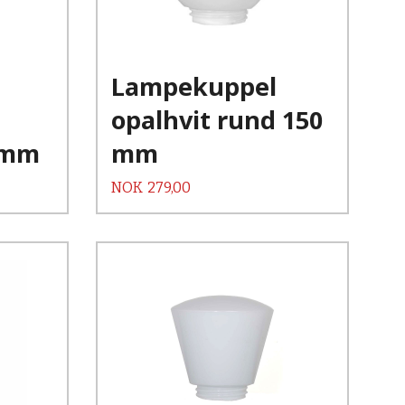
Kjøp
Les mer
Lampekuppel
opalhvit rund 150
0 mm
mm
Pris
NOK
279,00
Kjøp