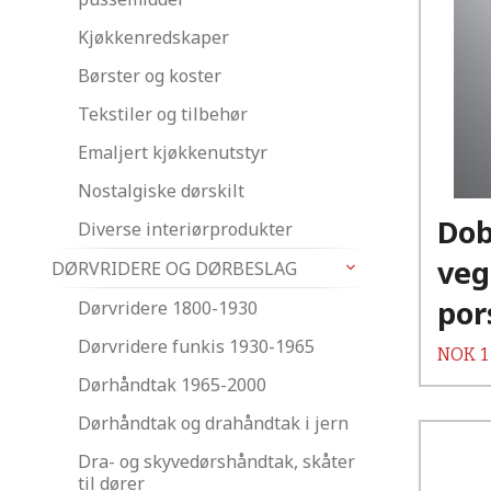
Kjøkkenredskaper
Børster og koster
Tekstiler og tilbehør
Emaljert kjøkkenutstyr
Nostalgiske dørskilt
Dob
Diverse interiørprodukter
veg
DØRVRIDERE OG DØRBESLAG
por
Dørvridere 1800-1930
Dørvridere funkis 1930-1965
Pris
NOK
1
Dørhåndtak 1965-2000
Dørhåndtak og drahåndtak i jern
Dra- og skyvedørshåndtak, skåter
til dører