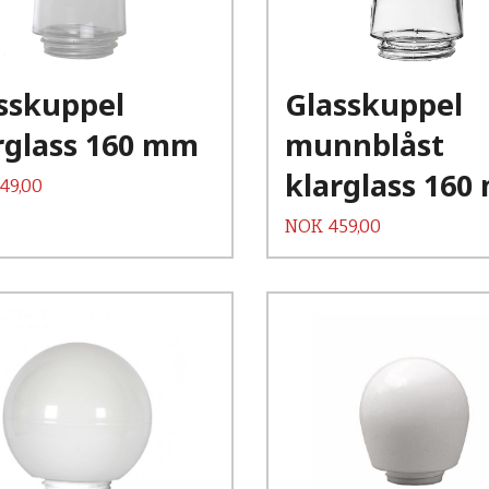
Kjøp
Kjøp
Les mer
Les mer
sskuppel
Glasskuppel
rglass 160 mm
munnblåst
klarglass 16
49,00
Pris
NOK
459,00
Kjøp
Kjøp