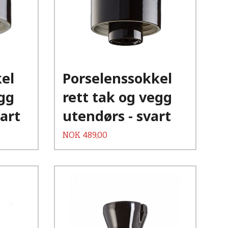
Kjøp
Les mer
el
Porselenssokkel
egg
rett tak og vegg
art
utendørs - svart
Pris
NOK
489,00