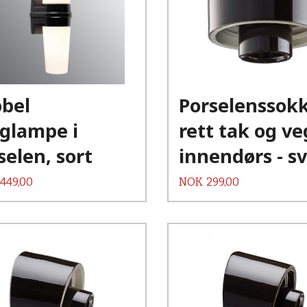
Kjøp
Les mer
bel
Porselenssokk
glampe i
rett tak og v
selen, sort
innendørs - sv
Pris
 449,00
NOK
299,00