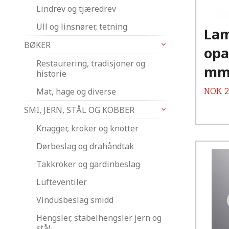
Lindrev og tjæredrev
Ull og linsnører, tetning
La
BØKER
opa
Restaurering, tradisjoner og
m
historie
Mat, hage og diverse
Pris
NOK
2
SMI, JERN, STÅL OG KOBBER
Knagger, kroker og knotter
Dørbeslag og drahåndtak
Takkroker og gardinbeslag
Lufteventiler
Vindusbeslag smidd
Hengsler, stabelhengsler jern og
stål