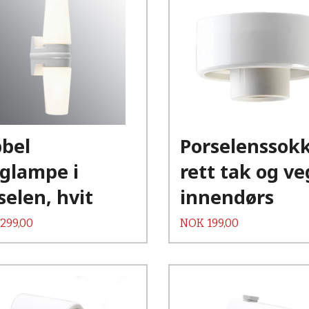
Kjøp
Kjøp
Les mer
Les mer
bel
Porselenssokk
glampe i
rett tak og v
selen, hvit
innendørs
Pris
 299,00
NOK
199,00