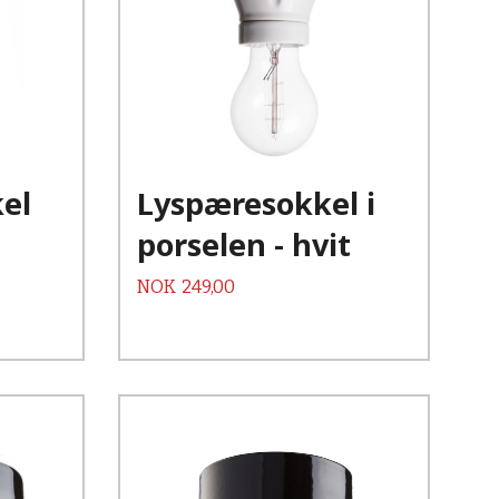
Kjøp
Les mer
el
Lyspæresokkel i
porselen - hvit
Pris
NOK
249,00