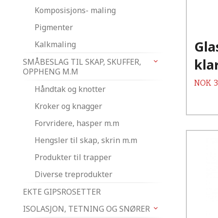
Komposisjons- maling
Pigmenter
Gla
Kalkmaling
kla
SMÅBESLAG TIL SKAP, SKUFFER,
OPPHENG M.M
Pris
NOK
3
Håndtak og knotter
Kroker og knagger
Forvridere, hasper m.m
Hengsler til skap, skrin m.m
Produkter til trapper
Diverse treprodukter
EKTE GIPSROSETTER
ISOLASJON, TETNING OG SNØRER