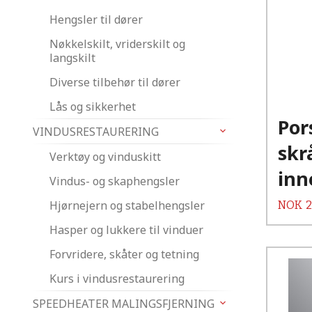
Hengsler til dører
Nøkkelskilt, vriderskilt og
langskilt
Diverse tilbehør til dører
Lås og sikkerhet
Por
VINDUSRESTAURERING
skr
Verktøy og vinduskitt
inn
Vindus- og skaphengsler
Hjørnejern og stabelhengsler
Pris
NOK
2
Hasper og lukkere til vinduer
Forvridere, skåter og tetning
Kurs i vindusrestaurering
SPEEDHEATER MALINGSFJERNING