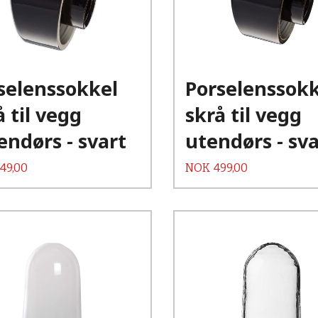
Kjøp
Kjøp
Les mer
Les mer
selenssokkel
Porselenssokk
å til vegg
skrå til vegg
endørs - svart
utendørs - sva
Pris
49,00
NOK
499,00