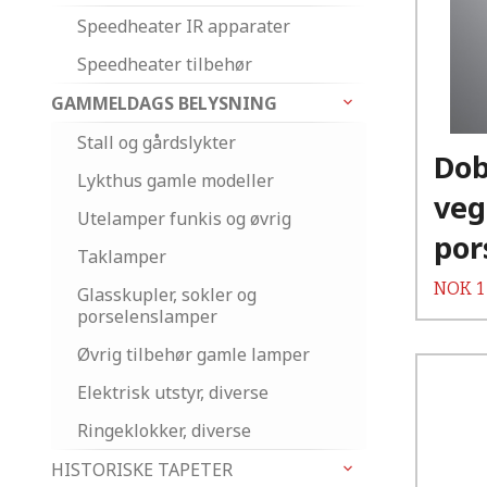
Speedheater IR apparater
Speedheater tilbehør
GAMMELDAGS BELYSNING
Stall og gårdslykter
Dob
Lykthus gamle modeller
veg
Utelamper funkis og øvrig
por
Taklamper
Pris
NOK
1
Glasskupler, sokler og
porselenslamper
Øvrig tilbehør gamle lamper
Elektrisk utstyr, diverse
Ringeklokker, diverse
HISTORISKE TAPETER