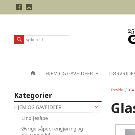
Gå
Lukk
til
innholdet
Produkter
HJEM OG GAVEIDEER
DØRVRIDE
Forside
GA
Kategorier
Gla
HJEM OG GAVEIDEER
Linoljesåpe
Øvrige såper, rengjøring og
pussemiddel