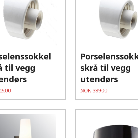
Kjøp
Kjøp
Les mer
Les mer
selenssokkel
Porselenssokk
å til vegg
skrå til vegg
endørs
utendørs
Pris
19,00
NOK
389,00