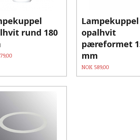
Les mer
Les mer
mpekuppel
Lampekuppel
lhvit rund 180
opalhvit
m
pæreformet 1
mm
79,00
Pris
NOK
589,00
Kjøp