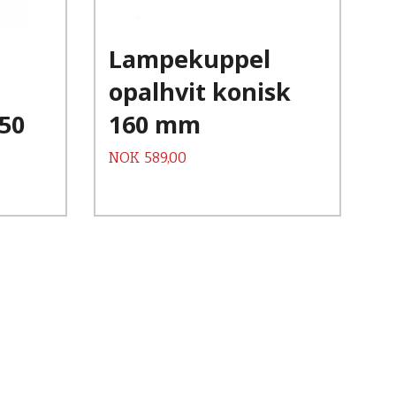
Les mer
Lampekuppel
opalhvit konisk
50
160 mm
Pris
NOK
589,00