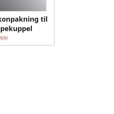
Les mer
ikonpakning til
pekuppel
9,00