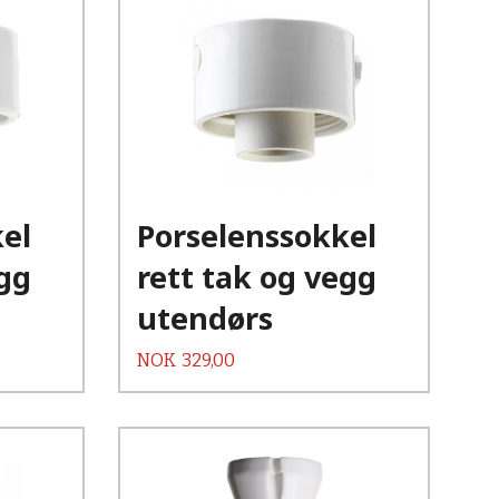
Kjøp
Les mer
el
Porselenssokkel
egg
rett tak og vegg
utendørs
Pris
NOK
329,00