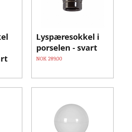
Kjøp
Les mer
el
Lyspæresokkel i
porselen - svart
rt
Pris
NOK
289,00