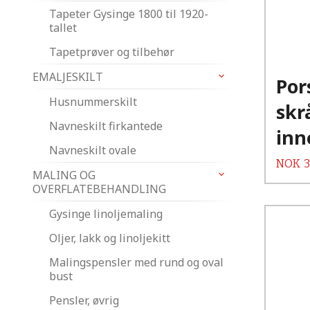
Tapeter Gysinge 1800 til 1920-
tallet
Tapetprøver og tilbehør
EMALJESKILT
Por
Husnummerskilt
skr
Navneskilt firkantede
inn
Navneskilt ovale
Pris
NOK
3
MALING OG
OVERFLATEBEHANDLING
Gysinge linoljemaling
Oljer, lakk og linoljekitt
Malingspensler med rund og oval
bust
Pensler, øvrig