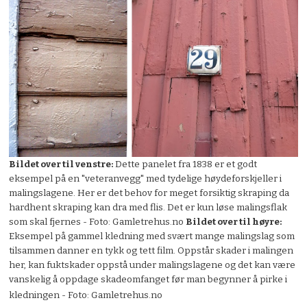
Bildet over til venstre:
Dette panelet fra 1838 er et godt
eksempel på en "veteranvegg" med tydelige høydeforskjeller i
malingslagene. Her er det behov for meget forsiktig skraping da
hardhent skraping kan dra med flis. Det er kun løse malingsflak
som skal fjernes - Foto: Gamletrehus.no
Bildet over til høyre:
Eksempel på gammel kledning med svært mange malingslag som
tilsammen danner en tykk og tett film. Oppstår skader i malingen
her, kan fuktskader oppstå under malingslagene og det kan være
vanskelig å oppdage skadeomfanget før man begynner å pirke i
kledningen - Foto: Gamletrehus.no