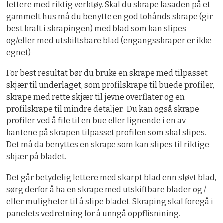
lettere med riktig verktøy. Skal du skrape fasaden på et
gammelt hus må du benytte en god tohånds skrape (gir
best kraft i skrapingen) med blad som kan slipes
og/eller med utskiftsbare blad (engangsskraper er ikke
egnet)
For best resultat bør du bruke en skrape med tilpasset
skjær til underlaget, som profilskrape til buede profiler,
skrape med rette skjær til jevne overflater og en
profilskrape til mindre detaljer. Du kan også skrape
profiler ved å file til en bue eller lignende i en av
kantene på skrapen tilpasset profilen som skal slipes.
Det må da benyttes en skrape som kan slipes til riktige
skjær på bladet.
Det går betydelig lettere med skarpt blad enn sløvt blad,
sørg derfor å ha en skrape med utskiftbare blader og /
eller muligheter til å slipe bladet. Skraping skal foregå i
panelets vedretning for å unngå oppflisnining.