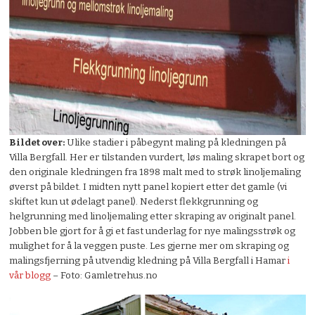
Bildet over:
Ulike stadier i påbegynt maling på kledningen på
Villa Bergfall. Her er tilstanden vurdert, løs maling skrapet bort og
den originale kledningen fra 1898 malt med to strøk linoljemaling
øverst på bildet. I midten nytt panel kopiert etter det gamle (vi
skiftet kun ut ødelagt panel). Nederst flekkgrunning og
helgrunning med linoljemaling etter skraping av originalt panel.
Jobben ble gjort for å gi et fast underlag for nye malingsstrøk og
mulighet for å la veggen puste. Les gjerne mer om skraping og
malingsfjerning på utvendig kledning på Villa Bergfall i Hamar
i
vår blogg
– Foto: Gamletrehus.no