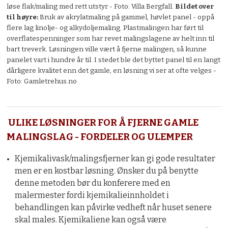
løse flak/maling med rett utstyr - Foto: Villa Bergfall.
Bildet over
til høyre:
Bruk av akrylatmaling på gammel, høvlet panel - oppå
flere lag linolje- og alkydoljemaling. Plastmalingen har ført til
overflatespenninger som har revet malingslagene av helt inn til
bart treverk. Løsningen ville vært å fjerne malingen, så kunne
panelet vart i hundre år til. I stedet ble det byttet panel til en langt
dårligere kvalitet enn det gamle, en løsning vi ser at ofte velges -
Foto: Gamletrehus.no
ULIKE LØSNINGER FOR Å FJERNE GAMLE
MALINGSLAG - FORDELER OG ULEMPER
Kjemikalivask/malingsfjerner kan gi gode resultater
men er en kostbar løsning. Ønsker du på benytte
denne metoden bør du konferere med en
malermester fordi kjemikalieinnholdet i
behandlingen kan påvirke vedheft når huset senere
skal males. Kjemikaliene kan også være