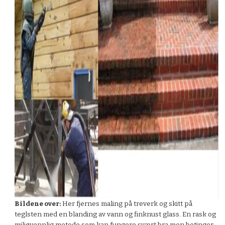
Bildene over:
Her fjernes maling på treverk og skitt på
teglsten med en blanding av vann og finknust glass. En rask og