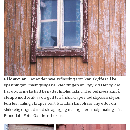
Bildet over:
Her er det mye avflassing som kan skyldes ulike
spenninger i malingslagene, kledningen er i høy kvalitet og det
har opprinnelig blitt benyttet linoljemaling. Her behøves kun å
skrape med bruk av en god tohåndsskrape med slipbare skjær,
kun løs maling skrapes bort. Fasaden kan bli som ny etter en
skikkelig dugnad med skraping og maling med linoljemaling - fra
Romedal - Foto: Gamletrehus.no.