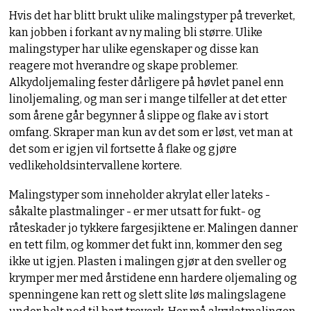
Hvis det har blitt brukt ulike malingstyper på treverket,
kan jobben i forkant av ny maling bli større. Ulike
malingstyper har ulike egenskaper og disse kan
reagere mot hverandre og skape problemer.
Alkydoljemaling fester dårligere på høvlet panel enn
linoljemaling, og man ser i mange tilfeller at det etter
som årene går begynner å slippe og flake av i stort
omfang. Skraper man kun av det som er løst, vet man at
det som er igjen vil fortsette å flake og gjøre
vedlikeholdsintervallene kortere.
Malingstyper som inneholder akrylat eller lateks -
såkalte plastmalinger - er mer utsatt for fukt- og
råteskader jo tykkere fargesjiktene er. Malingen danner
en tett film, og kommer det fukt inn, kommer den seg
ikke ut igjen. Plasten i malingen gjør at den sveller og
krymper mer med årstidene enn hardere oljemaling og
spenningene kan rett og slett slite løs malingslagene