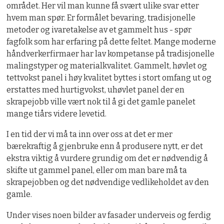
området. Her vil man kunne få svært ulike svar etter
hvem man spør. Er formålet bevaring, tradisjonelle
metoder og ivaretakelse av et gammelt hus - spør
fagfolk som har erfaring på dette feltet. Mange moderne
håndverkerfirmaer har lav kompetanse på tradisjonelle
malingstyper og materialkvalitet. Gammelt, høvlet og
tettvokst panel i høy kvalitet byttes i stort omfang ut og
erstattes med hurtigvokst, uhøvlet panel der en
skrapejobb ville vært nok til å gi det gamle panelet
mange tiårs videre levetid.
I en tid der vi må ta inn over oss at det er mer
bærekraftig å gjenbruke enn å produsere nytt, er det
ekstra viktig å vurdere grundig om det er nødvendig å
skifte ut gammel panel, eller om man bare må ta
skrapejobben og det nødvendige vedlikeholdet av den
gamle.
Under vises noen bilder av fasader underveis og ferdig