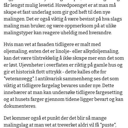
får lengst mulig levetid. Hovedpoenget er at man må
skape et fast underlag som gir god heft til den nye
malingen. Det er også viktig å være bevisst på hva slags
maling man bruker, og være oppmerksom på at ulike
malingstyper kan reagere uheldig med hverandre.
Hvis man vet at fasaden tidligere er malt med
oljemaling, enten det er linolje- eller alkydoljemaling,
kan det være tilstrekkelig å ikke skrape mer enn det som
er løst. Ujevnheter i overflaten er riktig på gamle hus og
gir et historisk flott uttrykk - dette kalles ofte for
"veteranvegg". I antikvarisk sammenheng ses det som
viktig at tidligere fargelag bevares under nye. Dette
innebærer at man kan undersøke tidligere fargesetting
og at husets farger gjennom tidene ligger bevart og kan
dokumenteres.
Det kommer også et punkt der det blir så mange
malingslag at man vet at treverket aldri vil få "puste",