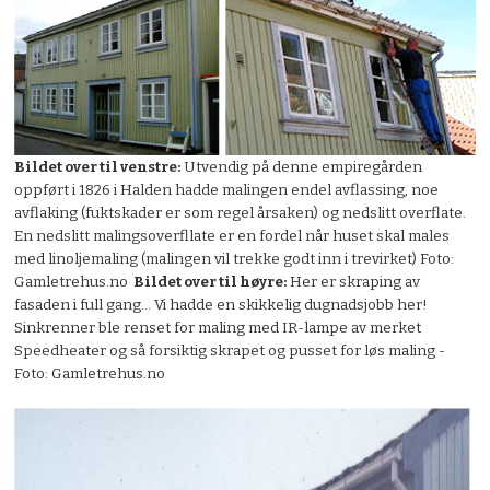
Bildet over til venstre:
Utvendig på denne empiregården
oppført i 1826 i Halden hadde malingen endel avflassing, noe
avflaking (fuktskader er som regel årsaken) og nedslitt overflate.
En nedslitt malingsoverfllate er en fordel når huset skal males
med linoljemaling (malingen vil trekke godt inn i trevirket) Foto:
Gamletrehus.no
Bildet over til høyre:
Her er skraping av
fasaden i full gang... Vi hadde en skikkelig dugnadsjobb her!
Sinkrenner ble renset for maling med IR-lampe av merket
Speedheater og så forsiktig skrapet og pusset for løs maling -
Foto: Gamletrehus.no