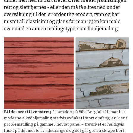
under helt ned til bart treverk. Her må akrylatmalingen
rett og slett fjernes - eller den må få slites ned under
overvåkning til den er ordentlig erodert, tynn og har
mistet all elastisitet og glans før man igjen kan male
over med en annen malingstype, som linoljemaling.
Bildet over til venstre:
på sørsiden på Villa Bergfall i Hamar har
moderne alkydoljemaling stedvis avflaket i stort omfang, en kjent
problemstilling på gammel, høvlet panel – trevirket er heldigvis
friskt på det meste av kledningen og det går greit å skrape bort