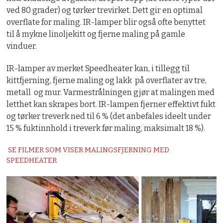
ved 80 grader) og tørker trevirket. Dett gir en optimal
overflate for maling. IR-lamper blir også ofte benyttet
til å mykne linoljekitt og fjerne maling på gamle
vinduer.
IR-lamper av merket Speedheater kan, i tillegg til
kittfjerning, fjerne maling og lakk på overflater av tre,
metall og mur. Varmestrålningen gjør at malingen med
letthet kan skrapes bort. IR-lampen fjerner effektivt fukt
og tørker treverk ned til 6 % (det anbefales ideelt under
15 % fuktinnhold i treverk før maling, maksimalt 18 %).
SE FILMER SOM VISER MALINGSFJERNING MED
SPEEDHEATER