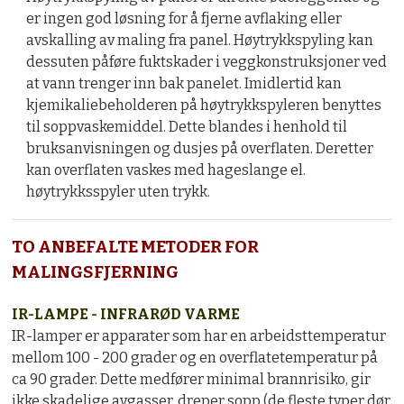
er ingen god løsning for å fjerne avflaking eller
avskalling av maling fra panel. Høytrykkspyling kan
dessuten påføre fuktskader i veggkonstruksjoner ved
at vann trenger inn bak panelet. Imidlertid kan
kjemikaliebeholderen på høytrykkspyleren benyttes
til soppvaskemiddel. Dette blandes i henhold til
bruksanvisningen og dusjes på overflaten. Deretter
kan overflaten vaskes med hageslange el.
høytrykksspyler uten trykk.
TO ANBEFALTE METODER FOR
MALINGSFJERNING
IR-LAMPE - INFRARØD VARME
IR-lamper er apparater som har en arbeidsttemperatur
mellom 100 - 200 grader og en overflatetemperatur på
ca 90 grader. Dette medfører minimal brannrisiko, gir
ikke skadelige avgasser, dreper sopp (de fleste typer dør