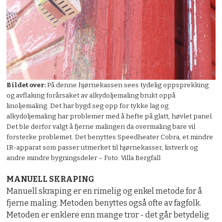
Bildet over:
På denne hjørnekassen sees tydelig oppsprekking
og avflaking forårsaket av alkydoljemaling brukt oppå
linoljemaling. Det har bygd seg opp for tykke lag og
alkydoljemaling har problemer med å hefte på glatt, høvlet panel.
Det ble derfor valgt å fjerne malingen da overmaling bare vil
forsterke problemet. Det benyttes Speedheater Cobra, et mindre
IR-apparat som passer utmerket til hjørnekasser, listverk og
andre mindre bygningsdeler – Foto: Villa Bergfall
MANUELL SKRAPING
Manuell skraping er en rimelig og enkel metode for å
fjerne maling. Metoden benyttes også ofte av fagfolk.
Metoden er enklere enn mange tror - det går betydelig