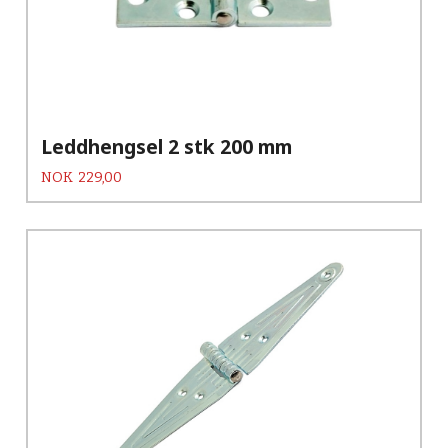
Leddhengsel 2 stk 200 mm
Pris
NOK
229,00