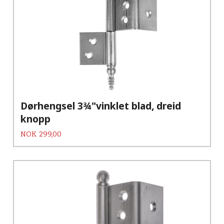
Dørhengsel 3¾"vinklet blad, dreid
knopp
Pris
NOK
299,00