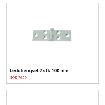
Leddhengsel 2 stk 100 mm
Pris
NOK
79,00