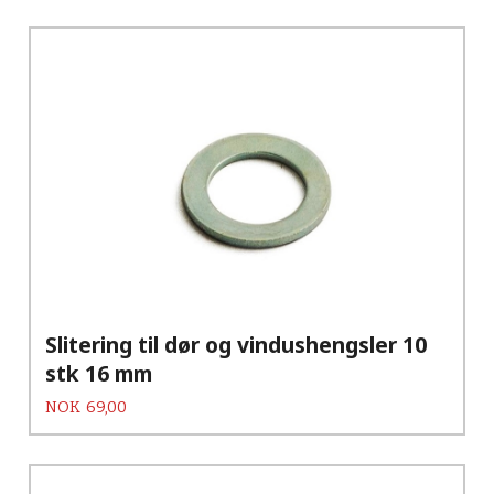
Slitering til dør og vindushengsler 10
stk 16 mm
Pris
NOK
69,00