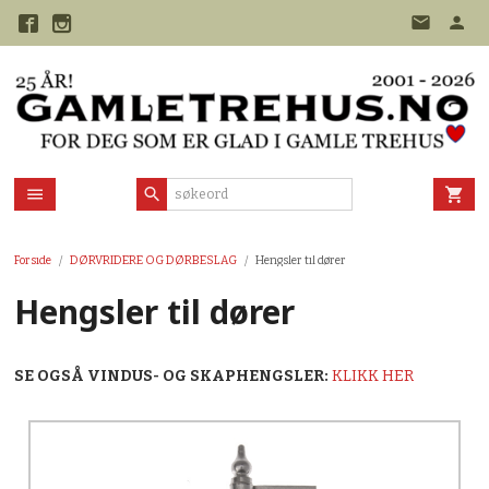
Gå
til
innholdet
Forside
DØRVRIDERE OG DØRBESLAG
Hengsler til dører
Hengsler til dører
SE OGSÅ VINDUS- OG SKAPHENGSLER:
KLIKK HER