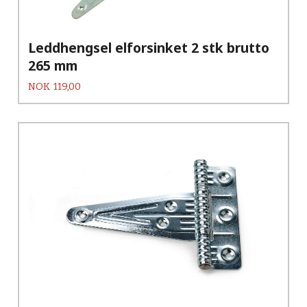
Leddhengsel elforsinket 2 stk brutto
265 mm
Pris
NOK
119,00