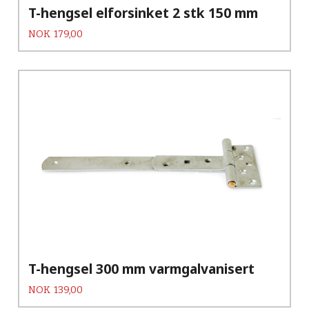
T-hengsel elforsinket 2 stk 150 mm
Pris
NOK
179,00
T-hengsel 300 mm varmgalvanisert
Pris
NOK
139,00