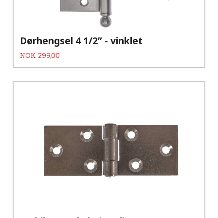
Dørhengsel 4 1/2” - vinklet
Pris
NOK
299,00