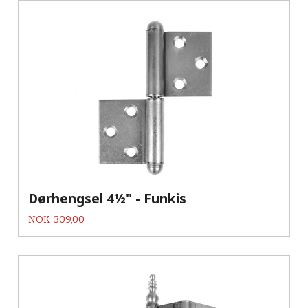
Dørhengsel 4½" - Funkis
Pris
NOK
309,00