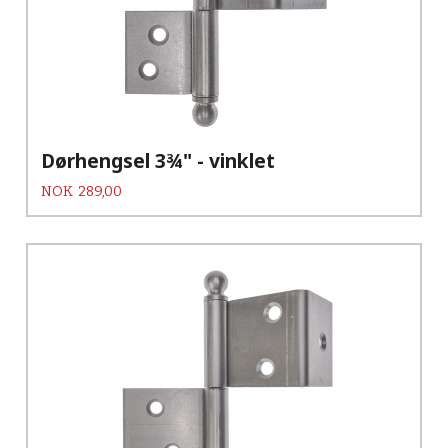
Dørhengsel 3¾" - vinklet
Pris
NOK
289,00