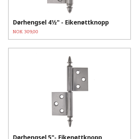
Dørhengsel 4½" - Eikenøttknopp
Pris
NOK
309,00
Dørhengsel 5"- Eikenøttknopp