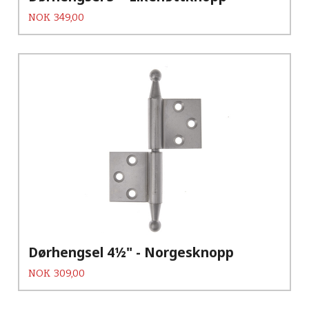
Pris
NOK
349,00
Dørhengsel 4½" - Norgesknopp
Pris
NOK
309,00