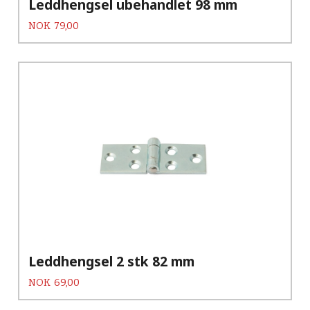
Leddhengsel ubehandlet 98 mm
Pris
NOK
79,00
Leddhengsel 2 stk 82 mm
Pris
NOK
69,00