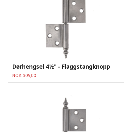
Dørhengsel 4½" - Flaggstangknopp
Pris
NOK
309,00