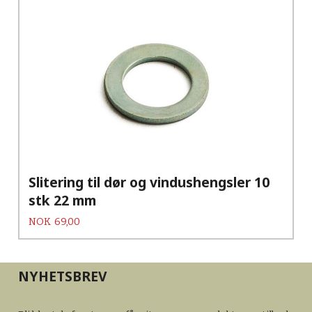
Slitering til dør og vindushengsler 10
stk 22 mm
Pris
NOK
69,00
NYHETSBREV