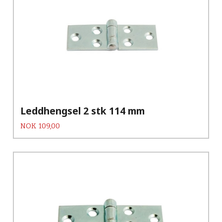
Leddhengsel 2 stk 114 mm
Pris
NOK
109,00