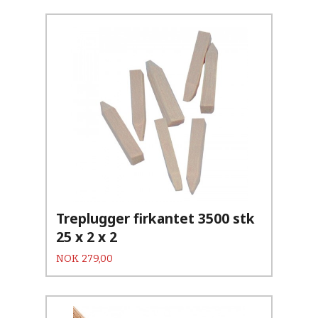
Treplugger firkantet 3500 stk
25 x 2 x 2
Pris
NOK
279,00