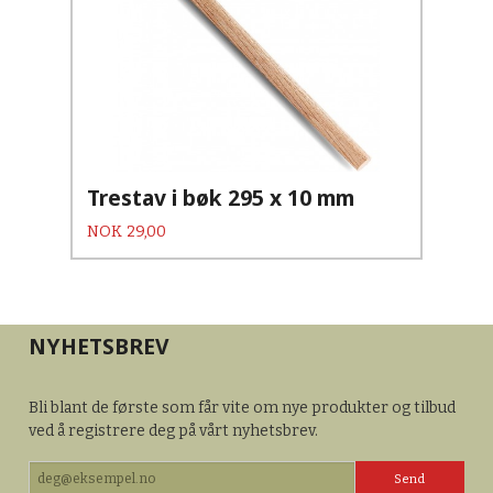
Trestav i bøk 295 x 10 mm
Pris
NOK
29,00
NYHETSBREV
Bli blant de første som får vite om nye produkter og tilbud
ved å registrere deg på vårt nyhetsbrev.