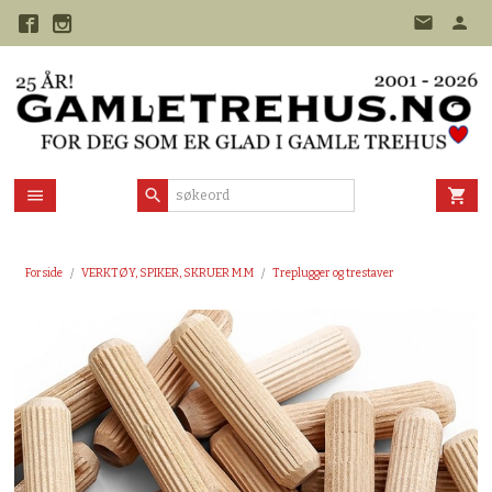
Gå
til
innholdet
Forside
VERKTØY, SPIKER, SKRUER M.M
Treplugger og trestaver