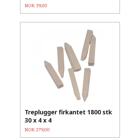
Pris
NOK
39,00
Treplugger firkantet 1800 stk
30 x 4 x 4
Pris
NOK
279,00