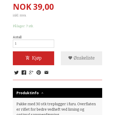
Pris
NOK
39,00
inkl. mva.
På lager: 7 stk.
Antall
Kjøp
Ønskeliste
Produktinfo
Pakke med 30 stk treplugger i furu. Overflaten
er riflet for bedre vedheft ved liming og
optimal sammenføyning.