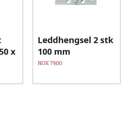
Kjøp
Les mer
t
Leddhengsel 2 stk
50 x
100 mm
Pris
NOK
79,00