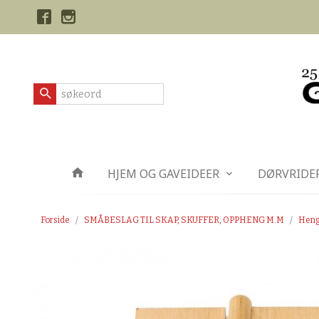
Gå
Lukk
til
innholdet
Produkter
HJEM OG GAVEIDEER
DØRVRIDE
Forside
SMÅBESLAG TIL SKAP, SKUFFER, OPPHENG M.M
Hengs