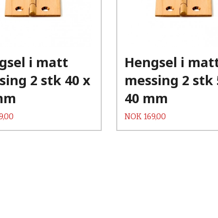
Kjøp
Kjøp
Les mer
Les mer
sel i matt
Hengsel i mat
ing 2 stk 40 x
messing 2 stk 
mm
40 mm
Pris
9,00
NOK
169,00