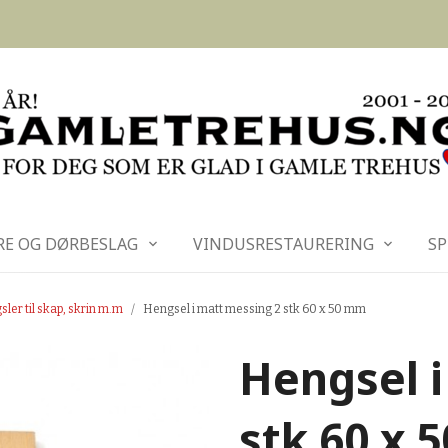
RE OG DØRBESLAG
VINDUSRESTAURERING
SP
ler til skap, skrin m.m
Hengsel i matt messing 2 stk 60 x 50 mm
Hengsel i
stk 60 x 