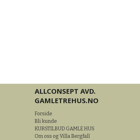
ALLCONSEPT AVD.
GAMLETREHUS.NO
Forside
Bli kunde
KURSTILBUD GAMLE HUS
Om oss og Villa Bergfall