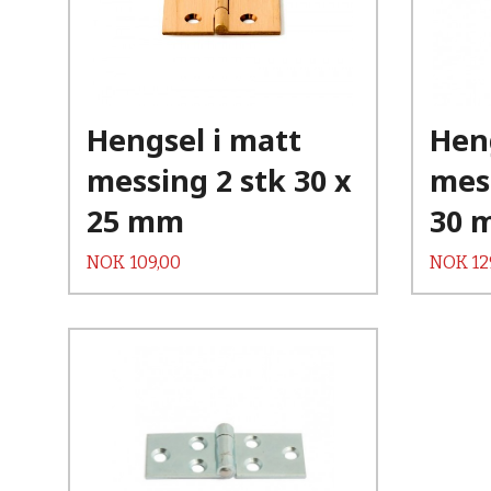
Kjøp
Les mer
Hengsel i matt
Heng
messing 2 stk 30 x
mess
25 mm
30 
Pris
Pris
NOK
109,00
NOK
12
Kjøp