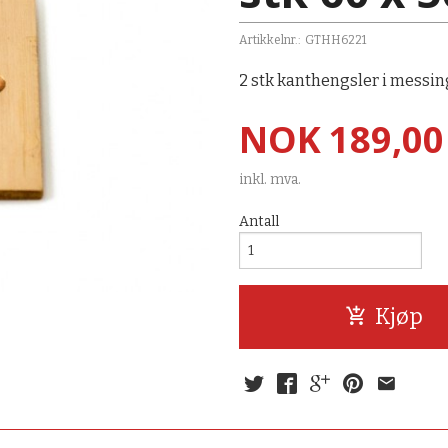
Artikkelnr.:
GTHH6221
2 stk kanthengsler i messi
Pris
NOK
189,00
inkl. mva.
Antall
Kjøp