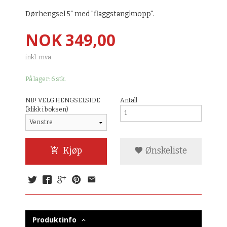
Dørhengsel 5" med "flaggstangknopp".
Pris
NOK
349,00
inkl. mva.
På lager: 6 stk.
NB! VELG HENGSELSIDE
Antall
(klikk i boksen)
Kjøp
Ønskeliste
Produktinfo