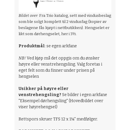
Bildet over:
Fra Trio katalog, sett med vindusbeslag
som ble solgt komplett til 2 vindusfag (kopier av
beslagene fås kjøpt i nettbutikken). Hengselet er
likt som dørhengselet, her i 3½.
Produktmål
: se egen arkfane
NB!
Ved kjøp må det oppgis om du ønsker
høyre eller venstrehengsling. Valg foretas i
eget felt som du finner under prisen på
hengselen
Usikker på høyre eller
venstrehengsling?
Se bilder i egen arkfane
"Eksempel dørhengsling" (Hovedbildet over
viser høyrehengsel)
Rettspors skruer TFS 12 x 1¼" medfølger.