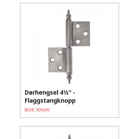
Dørhengsel 4½" -
Flaggstangknopp
Pris
NOK
309,00