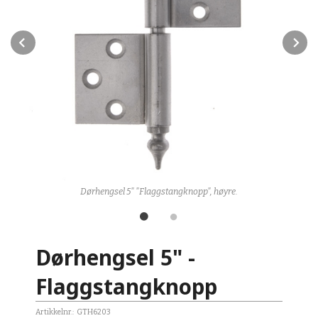
Prev
N
Dørhengsel 5" "Flaggstangknopp", høyre.
Dørhengsel 5" -
Flaggstangknopp
Artikkelnr.:
GTH6203