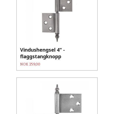
Vindushengsel 4" -
flaggstangknopp
Pris
NOK
259,00