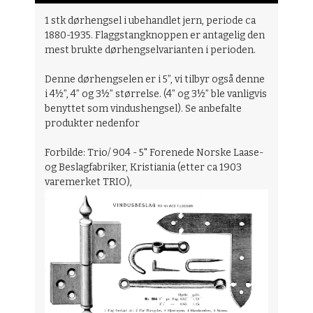
1 stk dørhengsel i ubehandlet jern, periode ca
1880-1935. Flaggstangknoppen er antagelig den
mest brukte dørhengselvarianten i perioden.
Denne dørhengselen er i 5”, vi tilbyr også denne
i 4½”, 4” og 3½” størrelse. (4” og 3½” ble vanligvis
benyttet som vindushengsel). Se anbefalte
produkter nedenfor
Forbilde: Trio/ 904 - 5" Forenede Norske Laase-
og Beslagfabriker, Kristiania (etter ca 1903
varemerket TRIO),