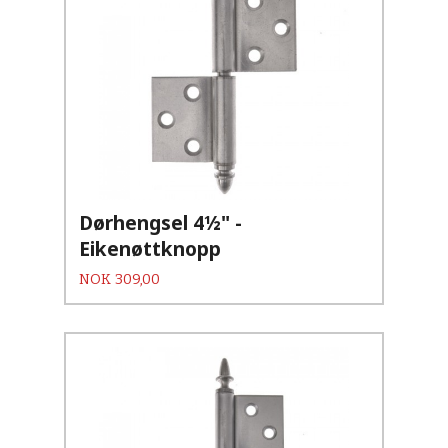
Dørhengsel 4½" -
Eikenøttknopp
Pris
NOK
309,00