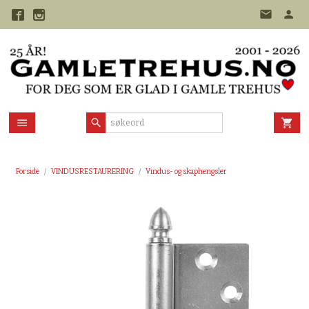
Gå
til
innholdet
Forside
VINDUSRESTAURERING
Vindus- og skaphengsler