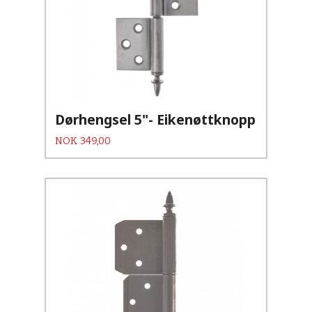
Dørhengsel 5"- Eikenøttknopp
Pris
NOK
349,00