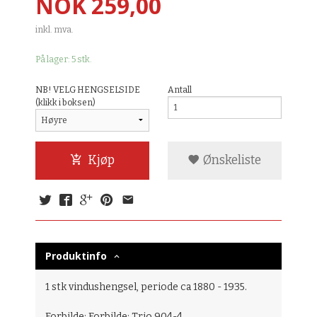
Pris
NOK
259,00
inkl. mva.
På lager: 5 stk.
NB! VELG HENGSELSIDE
Antall
(klikk i boksen)
Kjøp
Ønskeliste
Produktinfo
1 stk vindushengsel, periode ca 1880 - 1935.
Forbilde: Forbilde: Trio 904-4