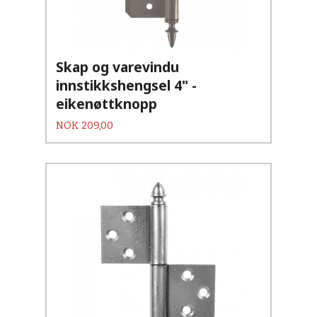
Skap og varevindu
innstikkshengsel 4" -
eikenøttknopp
Pris
NOK
209,00