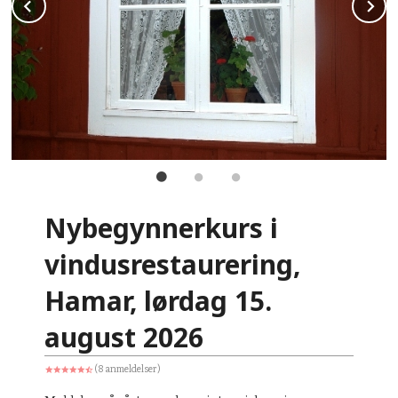
Prev
N
Nybegynnerkurs i
vindusrestaurering,
Hamar, lørdag 15.
august 2026
(8 anmeldelser)