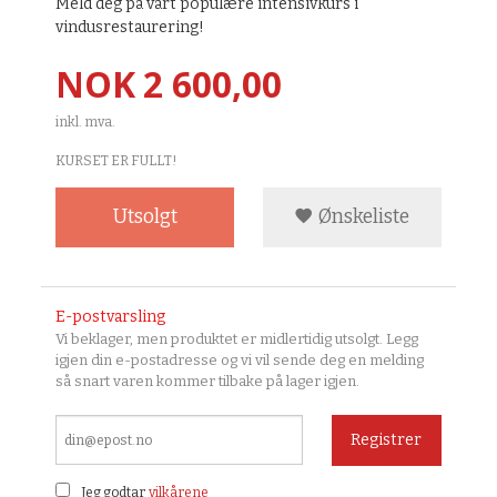
Meld deg på vårt populære intensivkurs i
vindusrestaurering!
Pris
NOK
2 600,00
inkl. mva.
KURSET ER FULLT!
Utsolgt
Ønskeliste
E-postvarsling
Vi beklager, men produktet er midlertidig utsolgt. Legg
igjen din e-postadresse og vi vil sende deg en melding
så snart varen kommer tilbake på lager igjen.
Registrer
Jeg godtar
vilkårene