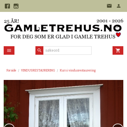
Gå
til
innholdet
Forside
VINDUSRESTAURERING
Kurs i vindusrestaurering