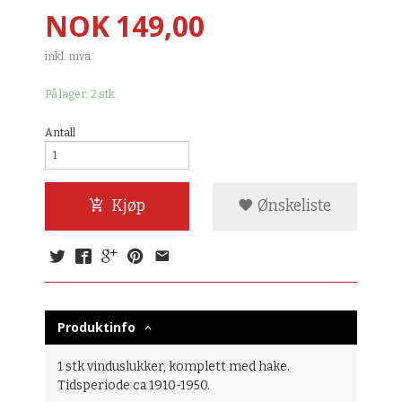
Pris
NOK
149,00
inkl. mva.
På lager: 2 stk.
Antall
Kjøp
Ønskeliste
Produktinfo
1 stk vinduslukker, komplett med hake.
Tidsperiode ca 1910-1950.