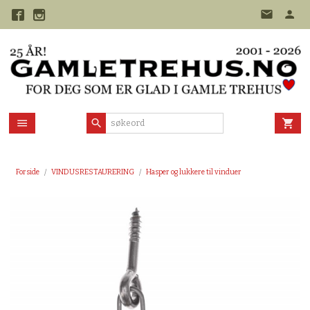
Gå
til
innholdet
Forside
VINDUSRESTAURERING
Hasper og lukkere til vinduer