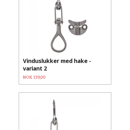
Vinduslukker med hake -
variant 2
Pris
NOK
139,00