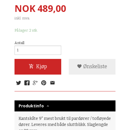
Pris
NOK
489,00
inkl. mva.
På lager: 2 stk.
Antall
Kjøp
Ønskeliste
Produktinfo
Kantskåte 9" mest brukt til pardører / tofløyede
dører. Leveres med både sluttblikk. Slaglengde