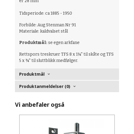
er 28 mm
Tidsperiode: ca 1885 - 1950
Forbilde: Aug Stenman Nr 91
Materiale: kaldvalset stål
Produktmål:
se egen arkfane
Rettspors treskruer TFS 8 x 1¼" til skåte og TFS
5 x ¾" til sluttblikk medfølger.
Produktmål
Produktanmeldelser (0)
Vi anbefaler også