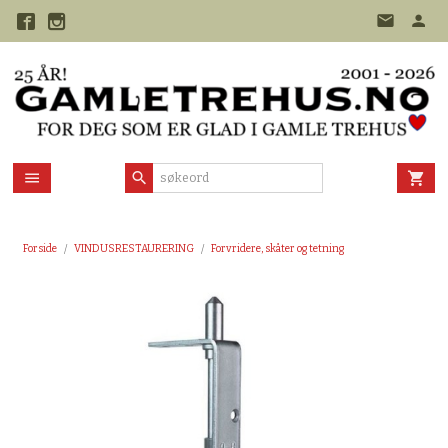
Gå
til
innholdet
Forside
VINDUSRESTAURERING
Forvridere, skåter og tetning