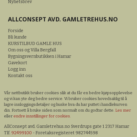
Nyhetsbrev
ALLCONSEPT AVD. GAMLETREHUS.NO
Forside
Bli kunde
KURSTILBUD GAMLE HUS
Om oss og Villa Bergfall
Bygningsvernbutikken i Hamar
Gavekort
Logg inn
Kontakt oss
Vår nettbutikk bruker cookies slik at du får en bedre kjøpsopplevelse
og vi kan yte deg bedre service. Vi bruker cookies hovedsaklig til å
lagre innloggingsdetaljer og huske hva du har puttet i handlekurven
din. Fortsett å bruke siden som normalt om du godtar dette.
Les mer
eller
endre innstillinger for cookies.
AllConsept avd. Gamletrehus.no Sverdrups gate 1 2317 Hamar
Tlf.
92499100
- Foretaksregisteret 982744598