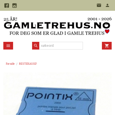
Gå
til
innholdet
Forside
RESTEKASSE!