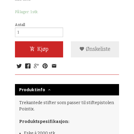
På lager: 1 stk.
Antall
Kjøp
Ønskeliste
Produktinfo
Trekantede stifter som passer til stiftepistolen
Pointix.
Produktspesifikasjon:
Eske à 2000 stk