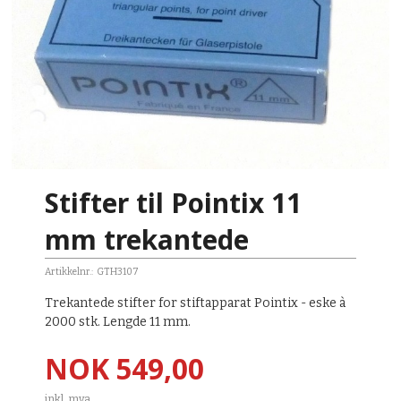
Stifter til Pointix 11
mm trekantede
Artikkelnr.:
GTH3107
Trekantede stifter for stiftapparat Pointix - eske à
2000 stk. Lengde 11 mm.
Pris
NOK
549,00
inkl. mva.