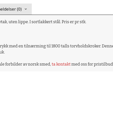
ldelser (0)
k, uten lippe. I sortlakkert stål. Pris er pr stk.
rykk med en tilnærming til 1800 talls torvholdskroker. Denn
uk.
le forbilder av norsk smed,
ta kontakt
med oss for pristilbud