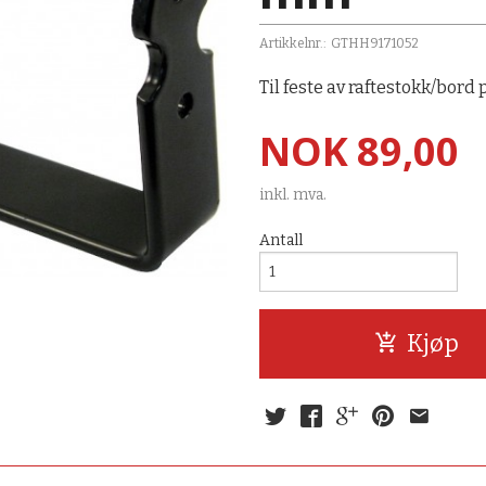
Artikkelnr.:
GTHH9171052
Til feste av raftestokk/bord 
Pris
NOK
89,00
inkl. mva.
Antall
Kjøp