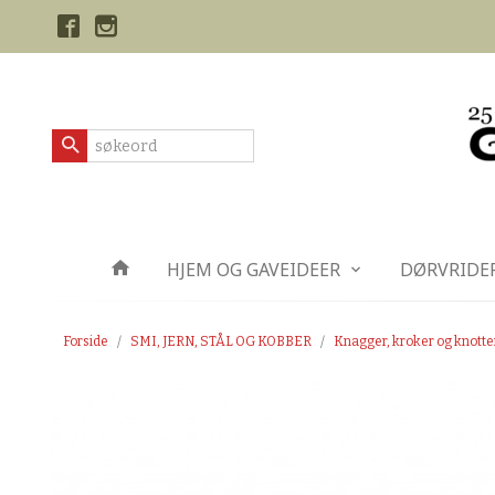
Gå
Lukk
til
innholdet
Produkter
HJEM OG GAVEIDEER
DØRVRIDE
Forside
SMI, JERN, STÅL OG KOBBER
Knagger, kroker og knotte