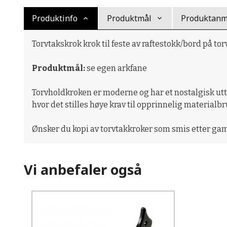
Produktinfo
Produktmål
Produktanme
Torvtakskrok krok til feste av raftestokk/bord på torvta
Produktmål:
se egen arkfane
Torvholdkroken er moderne og har et nostalgisk utt
hvor det stilles høye krav til opprinnelig materialbr
Ønsker du kopi av torvtakkroker som smis etter gam
Vi anbefaler også