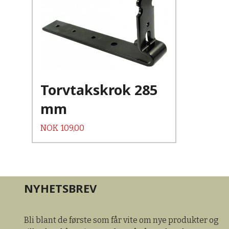
Kjøp
Les mer
Torvtakskrok 285
mm
Pris
NOK
109,00
NYHETSBREV
Bli blant de første som får vite om nye produkter og