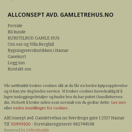
ALLCONSEPT AVD. GAMLETREHUS.NO
Forside
Bli kunde
KURSTILBUD GAMLE HUS
Om oss og Villa Bergfall
Bygningsvernbutikken i Hamar
Gavekort
Logg inn
Kontakt oss
Vår nettbutikk bruker cookies slik at du får en bedre kjøpsopplevelse
og vi kan yte deg bedre service. Vi bruker cookies hovedsaklig til å
lagre innloggingsdetaljer og huske hva du har puttet i handlekurven
din. Fortsett å bruke siden som normalt om du godtar dette.
Les mer
eller
endre innstillinger for cookies.
AllConsept avd. Gamletrehus.no Sverdrups gate 1 2317 Hamar
Tlf.
92499100
- Foretaksregisteret 982744598
Powered by
24Nettbutikk