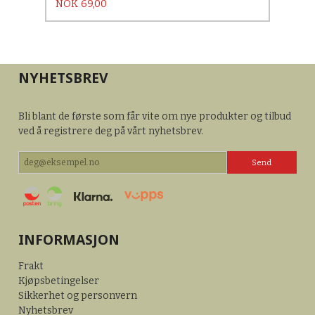
Pris
NOK
69,00
NYHETSBREV
Bli blant de første som får vite om nye produkter og tilbud
ved å registrere deg på vårt nyhetsbrev.
INFORMASJON
Frakt
Kjøpsbetingelser
Sikkerhet og personvern
Nyhetsbrev