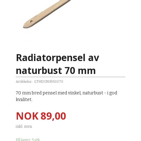
Radiatorpensel av
naturbust 70 mm
Artikkelnr.:
GTHDURH950070
70 mm bred pensel med vinkel, naturbust - i god
kvalitet.
Pris
NOK
89,00
inkl. mva.
På lager: 5 stk.