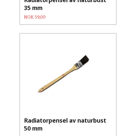
35 mm
Pris
NOK
59,00
Radiatorpensel av naturbust
50 mm