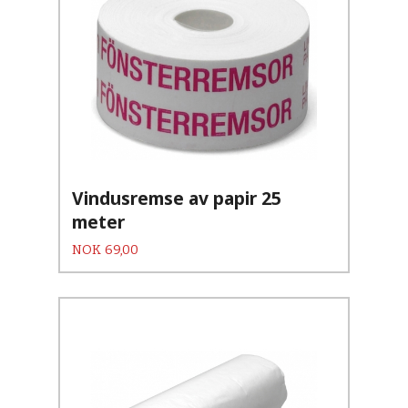
Vindusremse av papir 25
meter
Pris
NOK
69,00