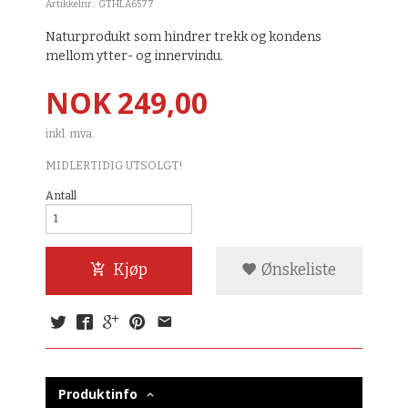
Artikkelnr.:
GTHLA6577
Naturprodukt som hindrer trekk og kondens
mellom ytter- og innervindu.
Pris
NOK
249,00
inkl. mva.
MIDLERTIDIG UTSOLGT!
Antall
Kjøp
Ønskeliste
Produktinfo