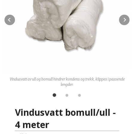
Prev
N
Vindusvatt av ull og bomull hindrer kondens og trekk, klippes i passende
g
lengder.
Vindusvatt bomull/ull -
4 meter