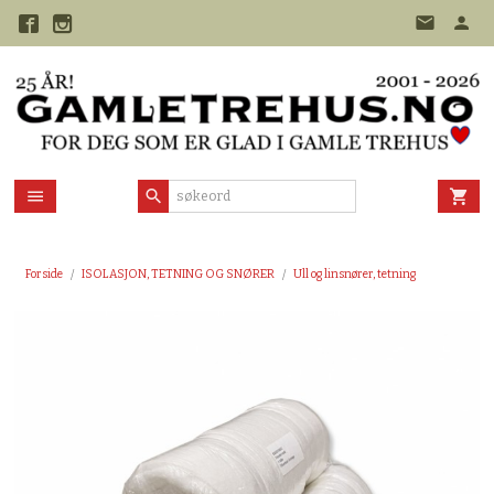
Gå
til
innholdet
Forside
ISOLASJON, TETNING OG SNØRER
Ull og linsnører, tetning