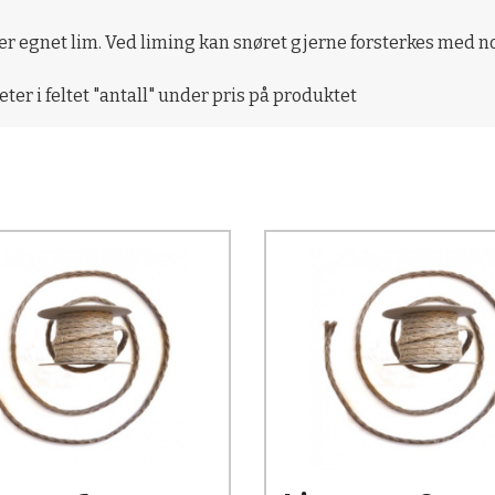
r egnet lim. Ved liming kan snøret gjerne forsterkes med noe
ter i feltet "antall" under pris på produktet
Kjøp
Kjøp
Les mer
Les mer