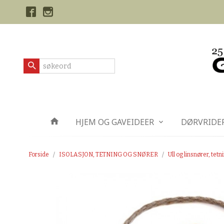
Gå
Lukk
til
innholdet
Produkter
HJEM OG GAVEIDEER
DØRVRIDE
Forside
ISOLASJON, TETNING OG SNØRER
Ull og linsnører, tetn