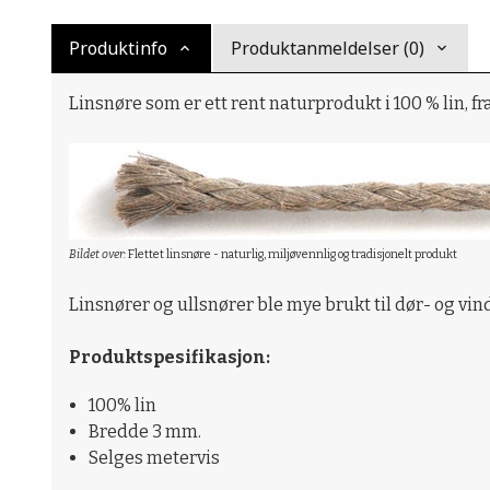
Produktinfo
Produktanmeldelser (0)
Linsnøre som er ett rent naturprodukt i 100 % lin, fra
Bildet over:
Flettet l
insnøre - naturlig, miljøvennlig og tradisjonelt produkt
Linsnører og ullsnører ble mye brukt til dør- og vind
Produktspesifikasjon:
100% lin
Bredde 3 mm.
Selges metervis