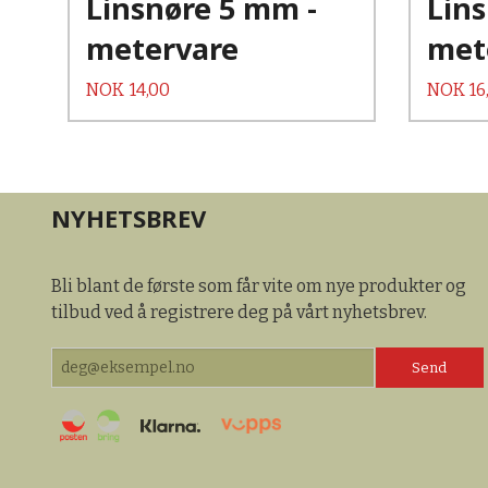
Linsnøre 5 mm -
Lin
metervare
met
Pris
Pris
NOK
14,00
NOK
16
NYHETSBREV
Bli blant de første som får vite om nye produkter og
tilbud ved å registrere deg på vårt nyhetsbrev.