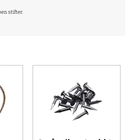
n stifter.
Kjøp
Les mer