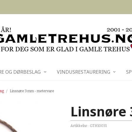
RE OG DØRBESLAG
VINDUSRESTAURERING
SP
ing
Linsnøre 3 mm - metervare
Linsnøre
Artikkelnr.:
GTH10031