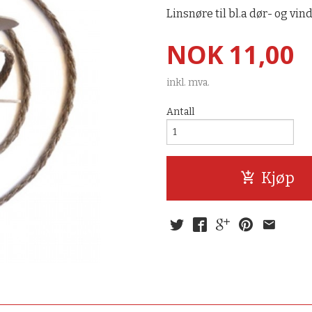
Linsnøre til bl.a dør- og v
Pris
NOK
11,00
inkl. mva.
Antall
Kjøp