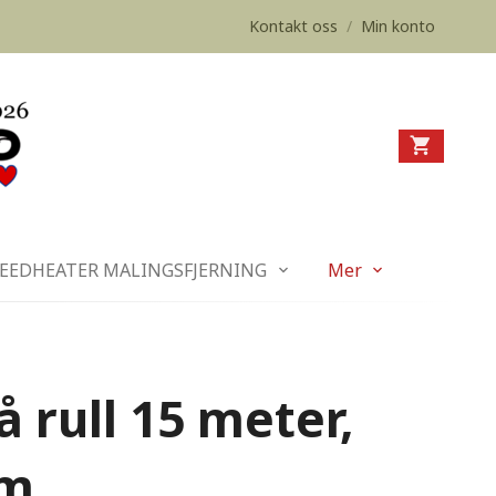
Kontakt oss
/
Min konto
EEDHEATER MALINGSFJERNING
Mer
å rull 15 meter,
mm