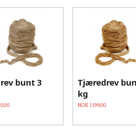
Kjøp
Kjøp
Les mer
Les mer
rev bunt 3
Tjæredrev bun
kg
Pris
0,00
NOK
1 199,00