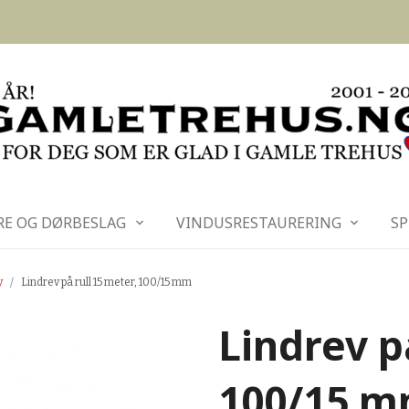
RE OG DØRBESLAG
VINDUSRESTAURERING
SP
v
Lindrev på rull 15 meter, 100/15 mm
Lindrev p
100/15 