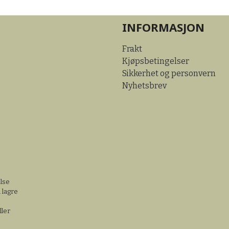
INFORMASJON
Frakt
Kjøpsbetingelser
Sikkerhet og personvern
Nyhetsbrev
else
 lagre
ller