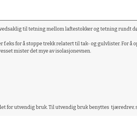
vedsaklig til tetning mellom laftestokker og tetning rundt 
f.eks for å stoppe trekk relatert til tak- og gulvlister. For å
resset mister det mye av isolasjonevnen.
et for utvendig bruk. Til utvendig bruk benyttes tjæredrev,