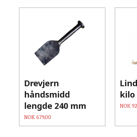
Kjøp
Les mer
Drevjern
Lind
håndsmidd
kilo
lengde 240 mm
Pris
NOK
92
Pris
NOK
679,00