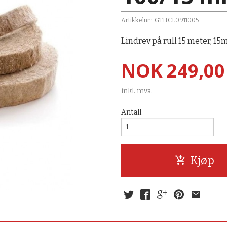
Artikkelnr.:
GTHCL0911005
Lindrev på rull 15 meter, 15
Pris
NOK
249,00
inkl. mva.
Antall
Kjøp