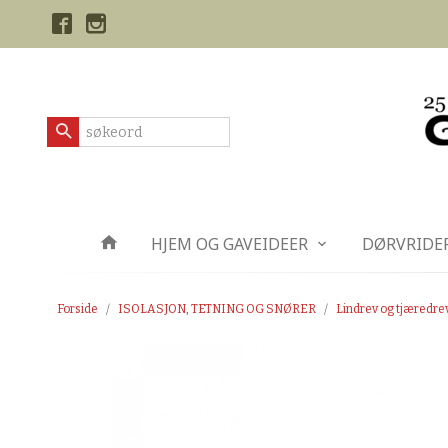
Gå
Lukk
til
innholdet
Produkter
HJEM OG GAVEIDEER
DØRVRIDE
Forside
ISOLASJON, TETNING OG SNØRER
Lindrev og tjæredre