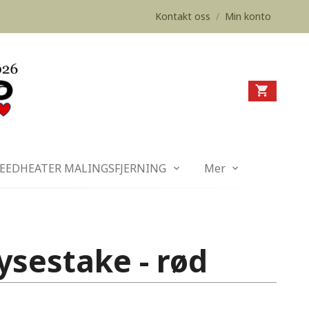
Kontakt oss
/
Min konto
EEDHEATER MALINGSFJERNING
Mer
sestake - rød