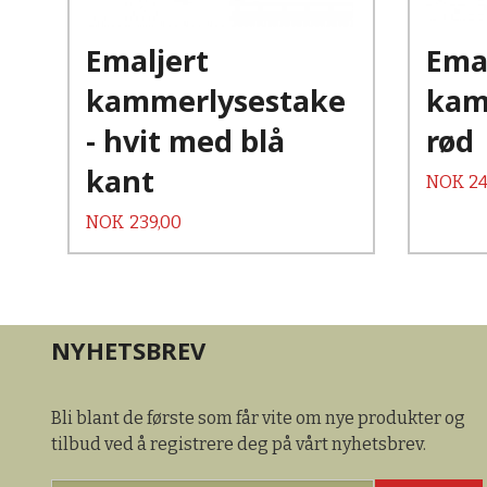
Les mer
Emaljert
Emal
kammerlysestake
kam
- hvit med blå
rød
kant
Pris
NOK
24
Pris
NOK
239,00
NYHETSBREV
Bli blant de første som får vite om nye produkter og
tilbud ved å registrere deg på vårt nyhetsbrev.