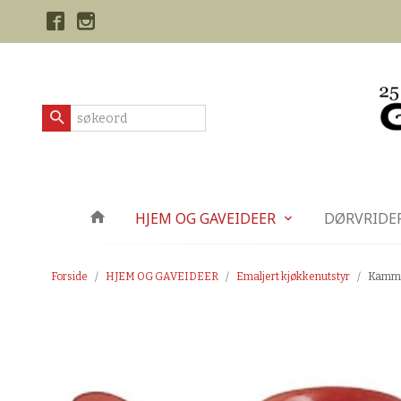
Gå
Lukk
til
innholdet
Produkter
HJEM OG GAVEIDEER
DØRVRIDE
Forside
HJEM OG GAVEIDEER
Emaljert kjøkkenutstyr
Kamme