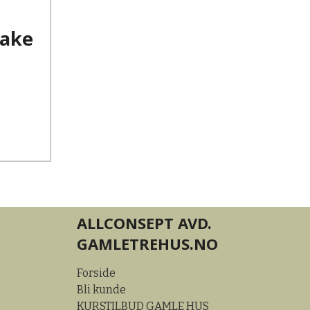
ake
ALLCONSEPT AVD.
GAMLETREHUS.NO
Forside
Bli kunde
KURSTILBUD GAMLE HUS