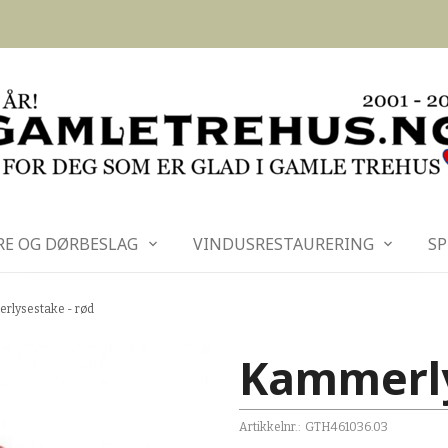
RE OG DØRBESLAG
VINDUSRESTAURERING
SP
rlysestake - rød
Kammerly
Artikkelnr.:
GTH461036.03