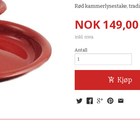
Rød kammerlysestake, tradis
Pris
NOK
149,00
inkl. mva.
Antall
Kjøp