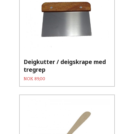
Deigkutter / deigskrape med
tregrep
Pris
NOK
89,00