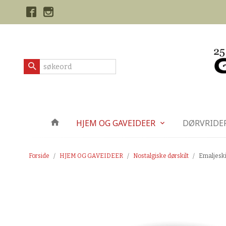
Gå
Lukk
til
innholdet
Produkter
HJEM OG GAVEIDEER
DØRVRIDE
Forside
HJEM OG GAVEIDEER
Nostalgiske dørskilt
Emaljeskil