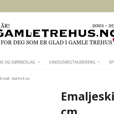
RE OG DØRBESLAG
VINDUSRESTAURERING
SP
t ovalt - Bad 6 x 4 cm
Emaljeskil
cm