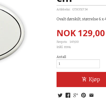
Artikkelnr.:
GTH3517.54
Ovalt dørskilt, størrelse 6 x 
Tilbud
NOK
129,00
Førpris:
149,00
Rabatt
inkl. mva.
Antall
Kjøp