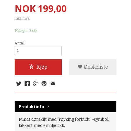
Pris
NOK
199,00
inkl. mva.
På lager: 3 stk.
Antall
Kjøp
Ønskeliste
Produktinfo
Rundt dørskilt med "røyking forbudt" -symbol,
lakkert med emaljelakk.