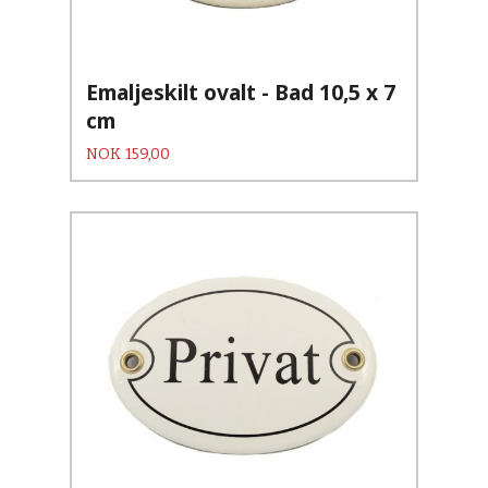
Emaljeskilt ovalt - Bad 10,5 x 7
cm
Pris
NOK
159,00