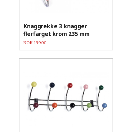
Knaggrekke 3 knagger
flerfarget krom 235 mm
Pris
NOK
199,00