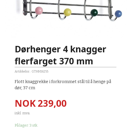
Dørhenger 4 knagger
flerfarget 370 mm
Artikkelnr.:
GTHH16255
Flott knaggrekke i forkrommet stål til å henge på
dør, 37 cm
Pris
NOK
239,00
inkl. mva.
På lager: 3 stk.