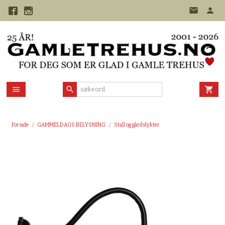
Gå
til
innholdet
Forside
GAMMELDAGS BELYSNING
Stall og gårdslykter