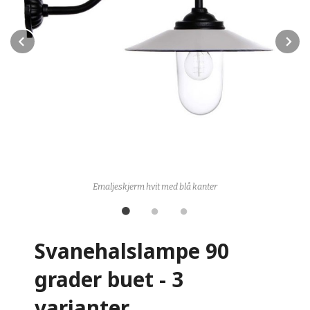
Prev
N
Emaljeskjerm hvit med blå kanter
Svanehalslampe 90
grader buet - 3
varianter