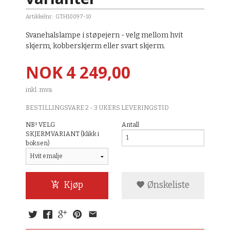
Artikkelnr.:
GTH10097-10
Svanehalslampe i støpejern - velg mellom hvit
skjerm, kobberskjerm eller svart skjerm.
Pris
NOK
4 249,00
inkl. mva.
BESTILLINGSVARE 2 - 3 UKERS LEVERINGSTID
NB! VELG
Antall
SKJERMVARIANT (klikk i
boksen)
Kjøp
Ønskeliste