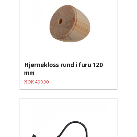
Hjørnekloss rund i furu 120
mm
Pris
NOK
499,00