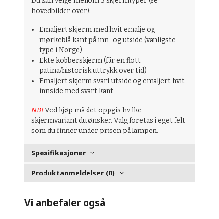
Du kan velge mellom 3 skjermtyper (se
hovedbilder over):
Emaljert skjerm med hvit emalje og
mørkeblå kant på inn- og utside (vanligste
type i Norge)
Ekte kobberskjerm (får en flott
patina/historisk uttrykk over tid)
Emaljert skjerm svart utside og emaljert hvit
innside med svart kant
NB!
Ved kjøp må det oppgis hvilke
skjermvariant du ønsker. Valg foretas i eget felt
som du finner under prisen på lampen.
Spesifikasjoner
Produktanmeldelser (0)
Vi anbefaler også