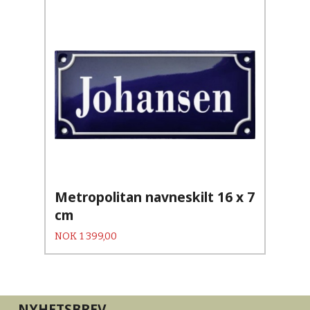
Metropolitan navneskilt 16 x 7
cm
Pris
NOK
1 399,00
NYHETSBREV