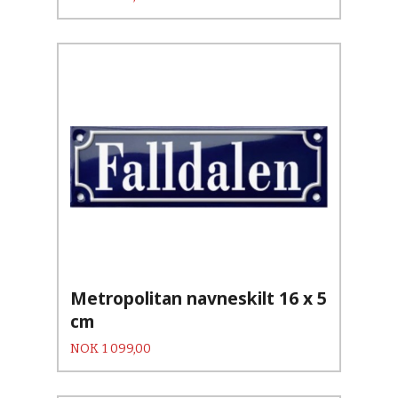
Metropolitan navneskilt 16 x 5
cm
Pris
NOK
1 099,00