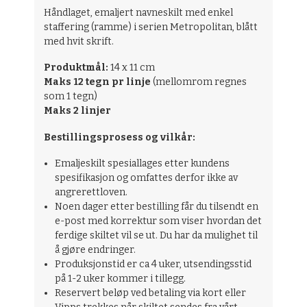
Håndlaget, emaljert navneskilt med enkel
staffering (ramme) i serien Metropolitan, blått
med hvit skrift.
Produktmål:
14 x 11 cm
Maks 12 tegn pr linje
(mellomrom regnes
som 1 tegn)
Maks 2 linjer
Bestillingsprosess og vilkår:
Emaljeskilt spesiallages etter kundens
spesifikasjon og omfattes derfor ikke av
angrerettloven.
Noen dager etter bestilling får du tilsendt en
e-post med korrektur som viser hvordan det
ferdige skiltet vil se ut. Du har da mulighet til
å gjøre endringer.
Produksjonstid er ca 4 uker, utsendingsstid
på 1-2 uker kommer i tillegg.
Reservert beløp ved betaling via kort eller