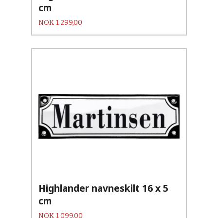
cm
Pris
NOK
1 299,00
Highlander navneskilt 16 x 5
cm
Pris
NOK
1 099,00