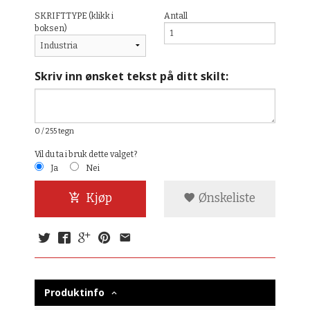
SKRIFTTYPE (klikk i
Antall
boksen)
Skriv inn ønsket tekst på ditt skilt:
0
/ 255 tegn
Vil du ta i bruk dette valget?
Ja
Nei
Kjøp
Ønskeliste
Produktinfo