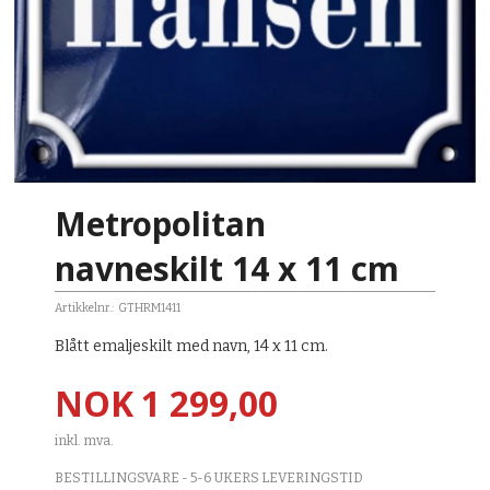
Metropolitan
navneskilt 14 x 11 cm
Artikkelnr.:
GTHRM1411
Blått emaljeskilt med navn, 14 x 11 cm.
Pris
NOK
1 299,00
inkl. mva.
BESTILLINGSVARE - 5-6 UKERS LEVERINGSTID