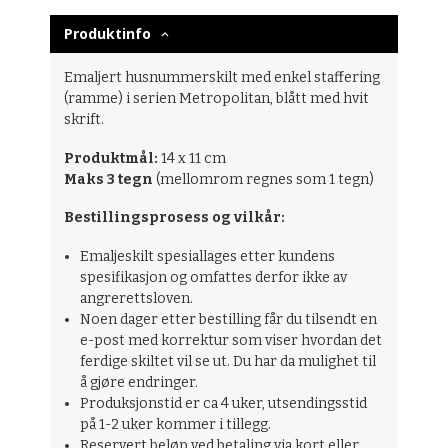
Produktinfo
Emaljert husnummerskilt med enkel staffering
(ramme) i serien Metropolitan, blått med hvit
skrift.
Produktmål:
14 x 11 cm
Maks 3 tegn
(mellomrom regnes som 1 tegn)
Bestillingsprosess og vilkår:
Emaljeskilt spesiallages etter kundens
spesifikasjon og omfattes derfor ikke av
angrerettsloven.
Noen dager etter bestilling får du tilsendt en
e-post med korrektur som viser hvordan det
ferdige skiltet vil se ut. Du har da mulighet til
å gjøre endringer.
Produksjonstid er ca 4 uker, utsendingsstid
på 1-2 uker kommer i tillegg.
Reservert beløp ved betaling via kort eller