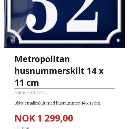
Metropolitan
husnummerskilt 14 x
11 cm
Artikkelnr.:
GTHRM1411
Blått emaljeskilt med husnummer, 14 x 11 cm.
Pris
NOK
1 299,00
inkl. mva.