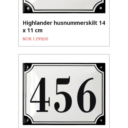
Highlander husnummerskilt 14
x 11 cm
Pris
NOK
1 299,00