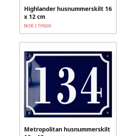
Highlander husnummerskilt 16
x 12 cm
Pris
NOK
1 799,00
Metropolitan husnummerskilt