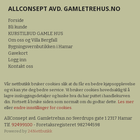
ALLCONSEPT AVD. GAMLETREHUS.NO
Forside
Bli kunde
KURSTILBUD GAMLE HUS
Om oss og Villa Bergfall
Bygningsvernbutikken i Hamar
Gavekort
Logg inn
Kontakt oss
Vår nettbutikk bruker cookies slik at du får en bedre kjøpsopplevelse
og vi kan yte deg bedre service. Vi bruker cookies hovedsaklig til å
lagre innloggingsdetaljer og huske hva du har puttet i handlekurven
din. Fortsett å bruke siden som normalt om du godtar dette.
Les mer
eller
endre innstillinger for cookies.
AllConsept avd. Gamletrehus.no Sverdrups gate 1 2317 Hamar
Tlf.
92499100
- Foretaksregisteret 982744598
Powered by
24Nettbutikk