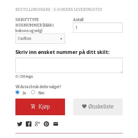
BESTILLINGSVARE - 5-6 UKERS LEVERINGSTID
SKRIFTTYPE
Antall
HUSNUMMER (klikk i
boksen og velg)
Skriv inn ønsket nummer på ditt skilt:
0
/ 255 tegn
Vil du ta i bruk dette valget?
Ja
Nei
Kjøp
Ønskeliste