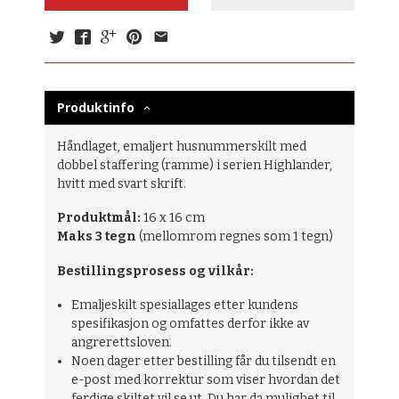
Produktinfo
Håndlaget, emaljert husnummerskilt med
dobbel staffering (ramme) i serien Highlander,
hvitt med svart skrift.
Produktmål:
16 x 16 cm
Maks 3 tegn
(mellomrom regnes som 1 tegn)
Bestillingsprosess og vilkår:
Emaljeskilt spesiallages etter kundens
spesifikasjon og omfattes derfor ikke av
angrerettsloven.
Noen dager etter bestilling får du tilsendt en
e-post med korrektur som viser hvordan det
ferdige skiltet vil se ut. Du har da mulighet til