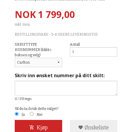
Pris
NOK
1 799,00
inkl. mva.
BESTILLINGSVARE - 5-6 UKERS LEVERINGSTID
SKRIFTTYPE
Antall
HUSNUMMER (klikk i
boksen og velg)
Skriv inn ønsket nummer på ditt skilt:
0
/ 255 tegn
Vil du ta i bruk dette valget?
Ja
Nei
Kjøp
Ønskeliste