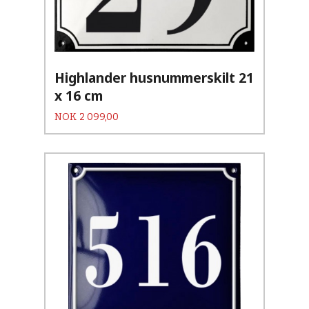
Highlander husnummerskilt 21
x 16 cm
Pris
NOK
2 099,00