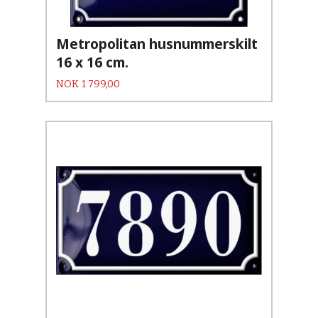
Metropolitan husnummerskilt
16 x 16 cm.
Pris
NOK
1 799,00