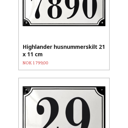
Highlander husnummerskilt 21
x 11 cm
Pris
NOK
1 799,00