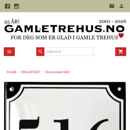
Gå
til
innholdet
Forside
EMALJESKILT
Husnummerskilt