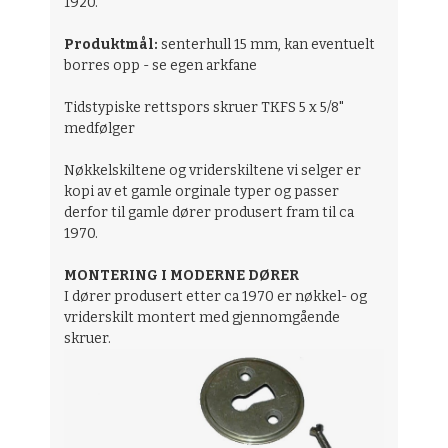
1920.
Produktmål:
senterhull 15 mm, kan eventuelt
borres opp - se egen arkfane
Tidstypiske rettspors skruer TKFS 5 x 5/8"
medfølger
Nøkkelskiltene og vriderskiltene vi selger er
kopi av et gamle orginale typer og passer
derfor til gamle dører produsert fram til ca
1970.
MONTERING I MODERNE DØRER
I dører produsert etter ca 1970 er nøkkel- og
vriderskilt montert med gjennomgående
skruer.