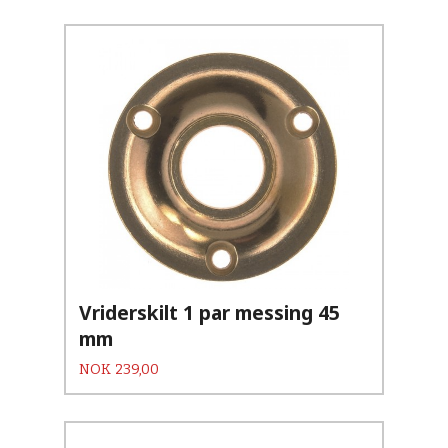
Vriderskilt 1 par messing 45
mm
Pris
NOK
239,00