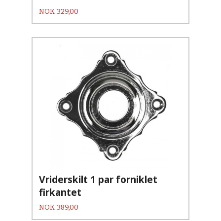
Pris
NOK
329,00
Vriderskilt 1 par forniklet
firkantet
Pris
NOK
389,00