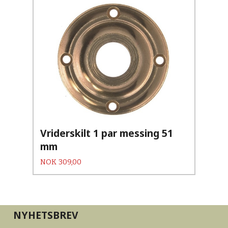
Vriderskilt 1 par messing 51
mm
Pris
NOK
309,00
NYHETSBREV