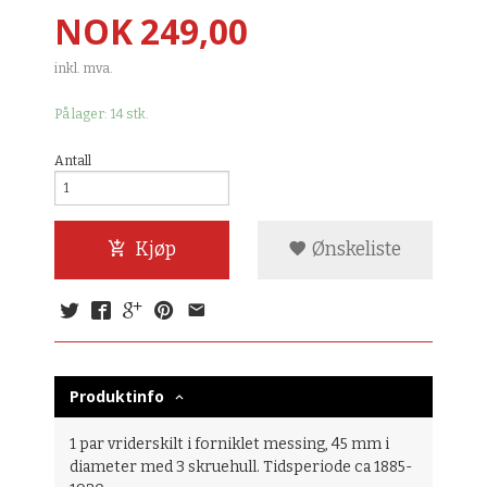
Pris
NOK
249,00
inkl. mva.
På lager: 14 stk.
Antall
Kjøp
Ønskeliste
Produktinfo
1 par vriderskilt i forniklet messing, 45 mm i
diameter med 3 skruehull. Tidsperiode ca 1885-