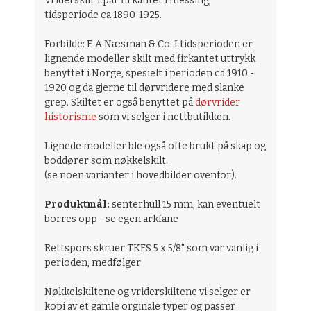
Vriderskilt 1 par firkantet i messing,
tidsperiode ca 1890-1925.
Forbilde: E A Næsman & Co. I tidsperioden er
lignende modeller skilt med firkantet uttrykk
benyttet i Norge, spesielt i perioden ca 1910 -
1920 og da gjerne til dørvridere med slanke
grep. Skiltet er også benyttet på
dørvrider
historisme
som vi selger i nettbutikken.
Lignede modeller ble også ofte brukt på skap og
boddører som nøkkelskilt.
(se noen varianter i hovedbilder ovenfor).
Produktmål:
senterhull 15 mm, kan eventuelt
borres opp - se egen arkfane
Rettspors skruer TKFS 5 x 5/8" som var vanlig i
perioden, medfølger
Nøkkelskiltene og vriderskiltene vi selger er
kopi av et gamle orginale typer og passer