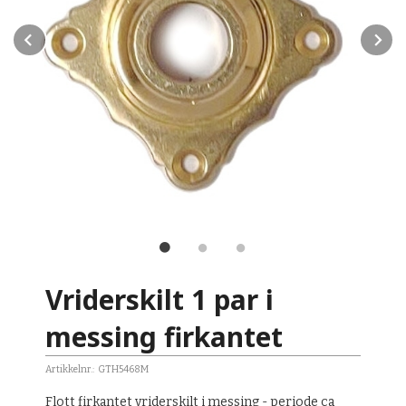
Prev
N
to:
Vriderskilt 1 par i
messing firkantet
Artikkelnr.:
GTH5468M
Flott firkantet vriderskilt i messing - periode ca