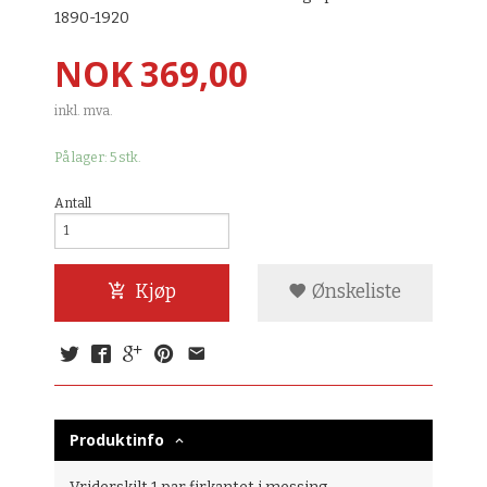
1890-1920
Pris
NOK
369,00
inkl. mva.
På lager: 5 stk.
Antall
Kjøp
Ønskeliste
Produktinfo