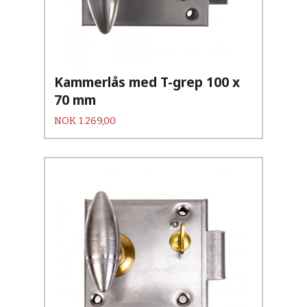
Kammerlås med T-grep 100 x
70 mm
Pris
NOK
1 269,00