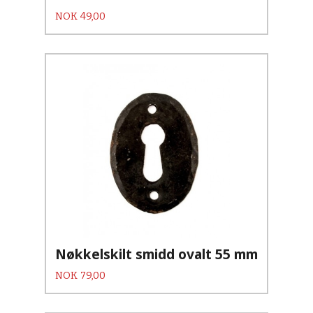
Pris
NOK
49,00
Nøkkelskilt smidd ovalt 55 mm
Pris
NOK
79,00