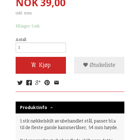
Pris
NOK
39,00
inkl. mva.
På lager: 5 stk.
Antall
Kjøp
Ønskeliste
Produktinfo
1 stk nøkkelskilt av ubehandlet stål, passer bl.a
til de fleste gamle kammerlåser, 54 mm høyde.