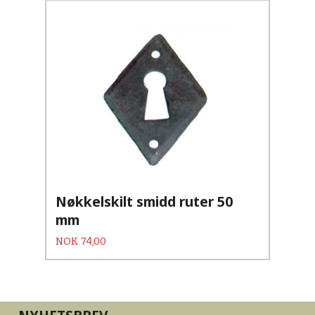
Nøkkelskilt smidd ruter 50
mm
Pris
NOK
74,00