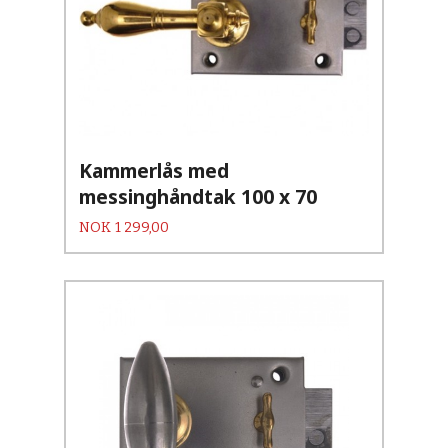
Kammerlås med
messinghåndtak 100 x 70
Pris
NOK
1 299,00