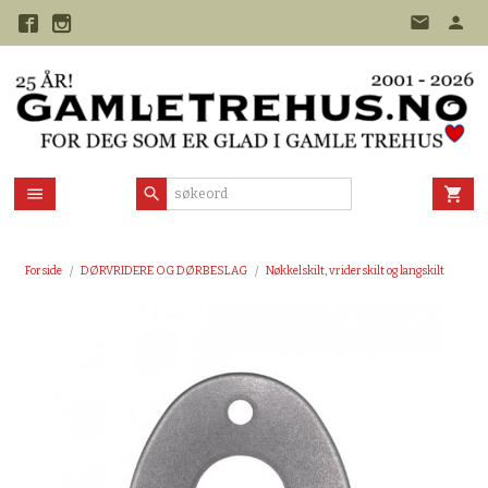
Gå
til
innholdet
Forside
DØRVRIDERE OG DØRBESLAG
Nøkkelskilt, vriderskilt og langskilt