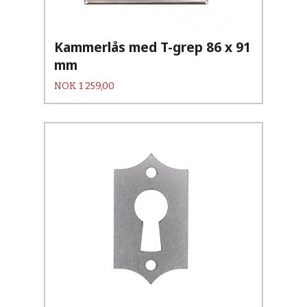
Kammerlås med T-grep 86 x 91
mm
Pris
NOK
1 259,00