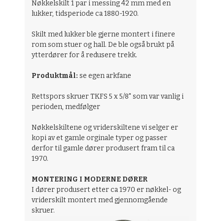
Nøkkelskilt 1 par i messing 42 mm med en
lukker, tidsperiode ca 1880-1920.
Skilt med lukker ble gjerne montert i finere
rom som stuer og hall. De ble også brukt på
ytterdører for å redusere trekk.
Produktmål:
se egen arkfane
Rettspors skruer TKFS 5 x 5/8" som var vanlig i
perioden, medfølger
Nøkkelskiltene og vriderskiltene vi selger er
kopi av et gamle orginale typer og passer
derfor til gamle dører produsert fram til ca
1970.
MONTERING I MODERNE DØRER
I dører produsert etter ca 1970 er nøkkel- og
vriderskilt montert med gjennomgående
skruer.