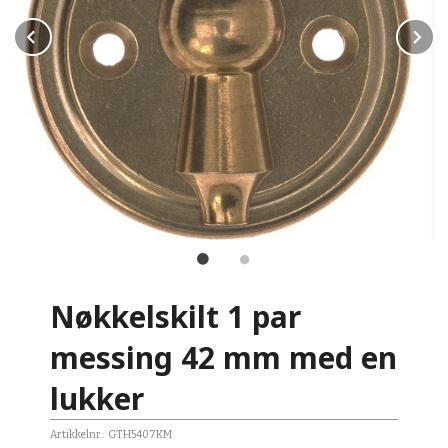
Prev
N
Nøkkelskilt 1 par
messing 42 mm med en
lukker
Artikkelnr.:
GTH5407KM