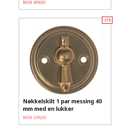
Pris
NOK
189,00
-11%
Nøkkelskilt 1 par messing 40
mm med en lukker
Tilbud
Rabatt
NOK
239,00