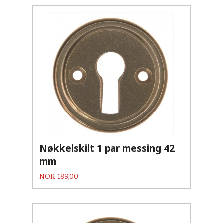
Nøkkelskilt 1 par messing 42
mm
Pris
NOK
189,00