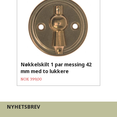
Nøkkelskilt 1 par messing 42
mm med to lukkere
Pris
NOK
399,00
NYHETSBREV