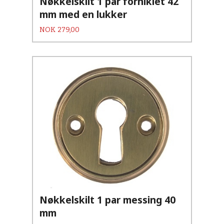
Nøkkelskilt 1 par forniklet 42
mm med en lukker
Pris
NOK
279,00
Nøkkelskilt 1 par messing 40
mm