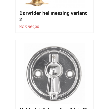
Dørvrider hel messing variant
2
Pris
NOK
969,00