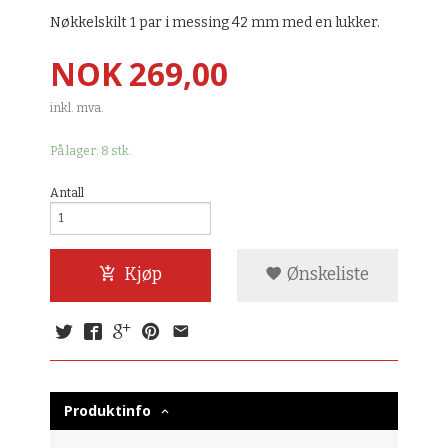
Nøkkelskilt 1 par i messing 42 mm med en lukker.
Pris
NOK
269,00
inkl. mva.
På lager: 8 stk.
Antall
Kjøp
Ønskeliste
Produktinfo