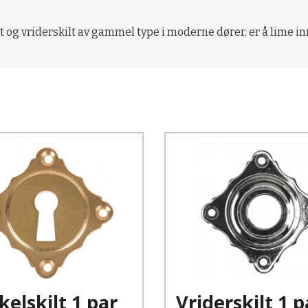
 og vriderskilt av gammel type i moderne dører, er å lime in
Kjøp
Kjøp
Les mer
Les mer
elskilt 1 par
Vriderskilt 1 p