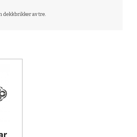
n dekkbrikker av tre.
ar