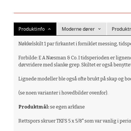
Produktinfo
Moderne dører
Produkt
Nøkkelskilt 1 par firkantet i forniklet messing, tids
Forbilde: E A Næsman & Co. I tidsperioden er lignend
dørvridere med slanke grep. Skiltet er også benytte
Lignede modeller ble også ofte brukt på skap og bo
(se noen varianter i hovedbilder ovenfor).
Produktmål:
se egen arkfane
Rettspors skruer TKFS 5 x 5/8" som var vanlig i per