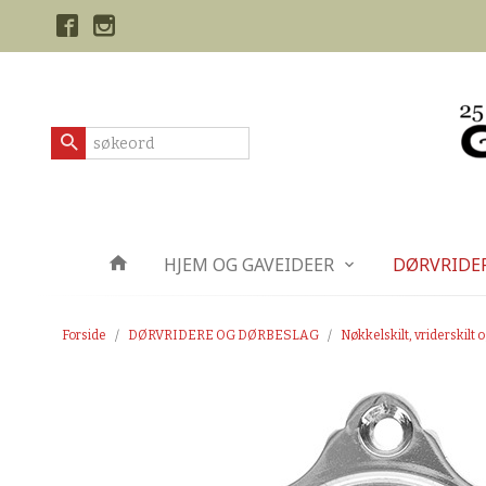
Gå
Lukk
til
innholdet
Produkter
HJEM OG GAVEIDEER
DØRVRIDE
Forside
DØRVRIDERE OG DØRBESLAG
Nøkkelskilt, vriderskilt o