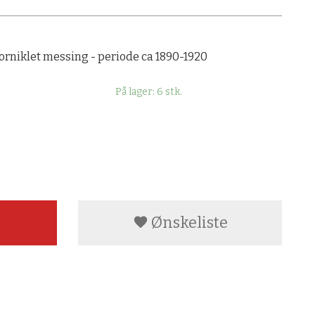
 forniklet messing - periode ca 1890-1920
På lager: 6 stk.
rioden. Bilder fra Halden og Hamar. Foto: Gamletrehus.no
Firkantede s
Ønskeliste