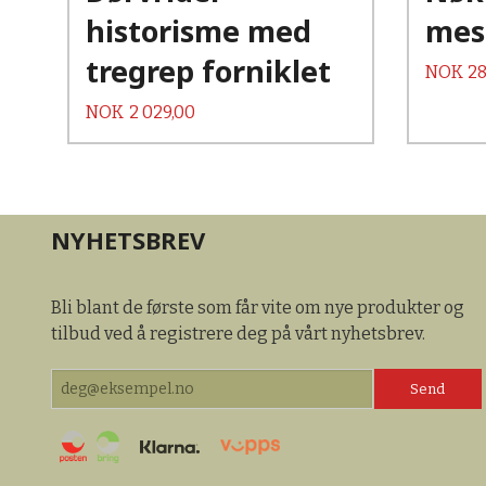
historisme med
mess
tregrep forniklet
Pris
NOK
28
Pris
NOK
2 029,00
NYHETSBREV
Bli blant de første som får vite om nye produkter og
tilbud ved å registrere deg på vårt nyhetsbrev.