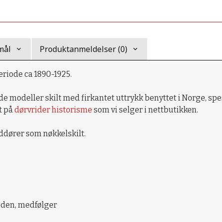
mål
Produktanmeldelser (0)
periode ca 1890-1925.
e modeller skilt med firkantet uttrykk benyttet i Norge, spesi
t på
dørvrider historisme
som vi selger i nettbutikken.
ddører som nøkkelskilt.
ioden, medfølger