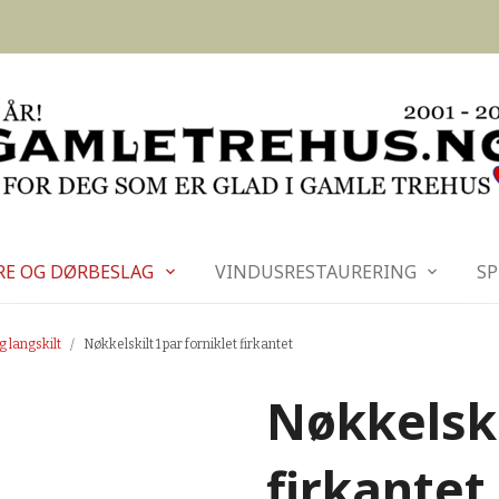
RE OG DØRBESLAG
VINDUSRESTAURERING
SP
g langskilt
Nøkkelskilt 1 par forniklet firkantet
Nøkkelski
firkantet