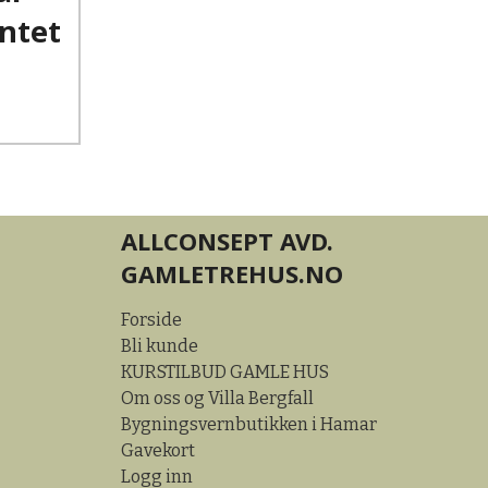
antet
ALLCONSEPT AVD.
GAMLETREHUS.NO
Forside
Bli kunde
KURSTILBUD GAMLE HUS
Om oss og Villa Bergfall
Bygningsvernbutikken i Hamar
Gavekort
Logg inn