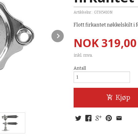
Artikkelnr.:
GTH5410N
Flott firkantet nøkkelskilt i
Next
Pris
NOK
319,00
Firkantede skilt originale fra tidspe
inkl. mva.
Antall
Kjøp