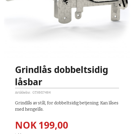
Grindlås dobbeltsidig
låsbar
Artikkelnr.:
GTHH17484
Grindlås av stål, for dobbeltsidig betjening. Kan låses
med hengelås.
Pris
NOK
199,00