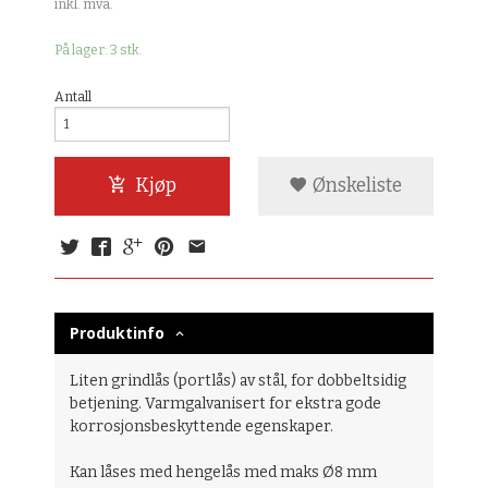
inkl. mva.
På lager: 3 stk.
Antall
Kjøp
Ønskeliste
Produktinfo
Liten grindlås (portlås) av stål, for dobbeltsidig
betjening. Varmgalvanisert for ekstra gode
korrosjonsbeskyttende egenskaper.
Kan låses med hengelås med maks Ø8 mm