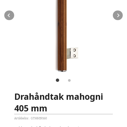
Prev
N
Drahåndtak mahogni
405 mm
Artikkelnr.:
GTHH19160