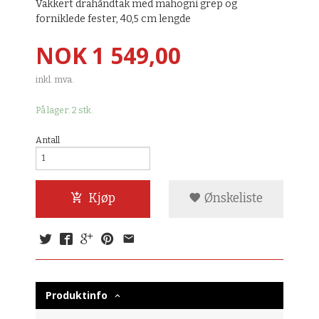
Vakkert drahåndtak med mahogni grep og
forniklede fester, 40,5 cm lengde
Pris
NOK
1 549,00
inkl. mva.
På lager: 2 stk.
Antall
Kjøp
Ønskeliste
Produktinfo