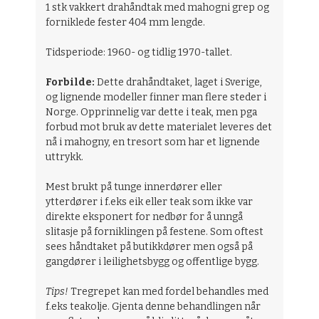
1 stk vakkert drahåndtak med mahogni grep og
forniklede fester 404 mm lengde.
Tidsperiode: 1960- og tidlig 1970-tallet.
Forbilde:
Dette drahåndtaket, laget i Sverige,
og lignende modeller finner man flere steder i
Norge. Opprinnelig var dette i teak, men pga
forbud mot bruk av dette materialet leveres det
nå i mahogny, en tresort som har et lignende
uttrykk.
Mest brukt på tunge innerdører eller
ytterdører i f.eks eik eller teak som ikke var
direkte eksponert for nedbør for å unngå
slitasje på forniklingen på festene. Som oftest
sees håndtaket på butikkdører men også på
gangdører i leilighetsbygg og offentlige bygg.
Tips!
Tregrepet kan med fordel behandles med
f.eks teakolje. Gjenta denne behandlingen når