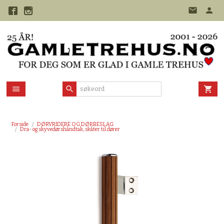
Gå
til
innholdet
Forside
DØRVRIDERE OG DØRBESLAG
Dra- og skyvedørshåndtak, skåter til dører