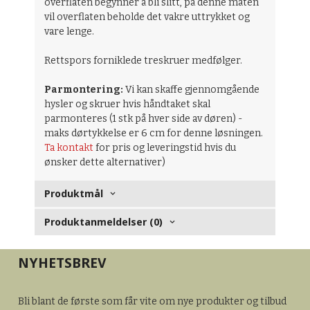
overflaten begynner å bli slitt, på denne måten
vil overflaten beholde det vakre uttrykket og
vare lenge.
Rettspors forniklede treskruer medfølger.
Parmontering:
Vi kan skaffe gjennomgående
hysler og skruer hvis håndtaket skal
parmonteres (1 stk på hver side av døren) -
maks dørtykkelse er 6 cm for denne løsningen.
Ta kontakt
for pris og leveringstid hvis du
ønsker dette alternativer)
Produktmål
Produktanmeldelser (0)
NYHETSBREV
Bli blant de første som får vite om nye produkter og tilbud