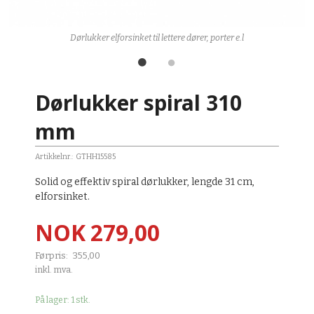
Dørlukker elforsinket til lettere dører, porter e.l
Dørlukker spiral 310
mm
Artikkelnr.:
GTHH15585
Solid og effektiv spiral dørlukker, lengde 31 cm,
o
elforsinket.
Tilbud
NOK
279,00
Førpris:
355,00
Rabatt
inkl. mva.
På lager: 1 stk.