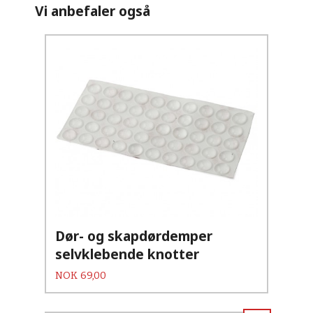
Vi anbefaler også
Dør- og skapdørdemper
selvklebende knotter
Pris
NOK
69,00