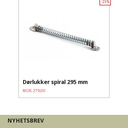
-21%
Dørlukker spiral 295 mm
Tilbud
Rabatt
NOK
279,00
NYHETSBREV