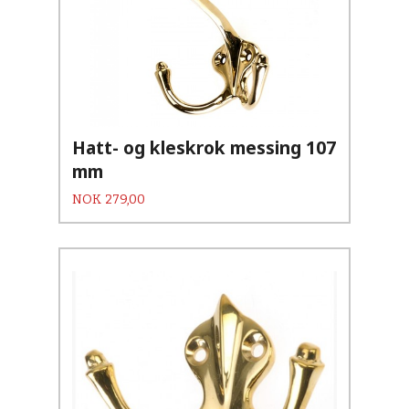
Hatt- og kleskrok messing 107
mm
Pris
NOK
279,00