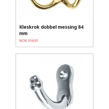
Kleskrok dobbel messing 84
mm
Pris
NOK
159,00