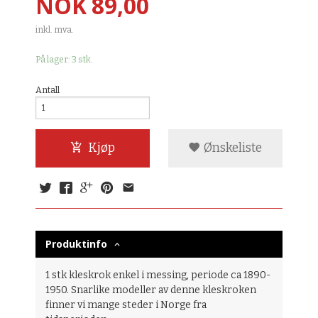
Pris
NOK
89,00
inkl. mva.
På lager: 3 stk.
Antall
Kjøp
Ønskeliste
Produktinfo
1 stk kleskrok enkel i messing, periode ca 1890-
1950. Snarlike modeller av denne kleskroken
finner vi mange steder i Norge fra