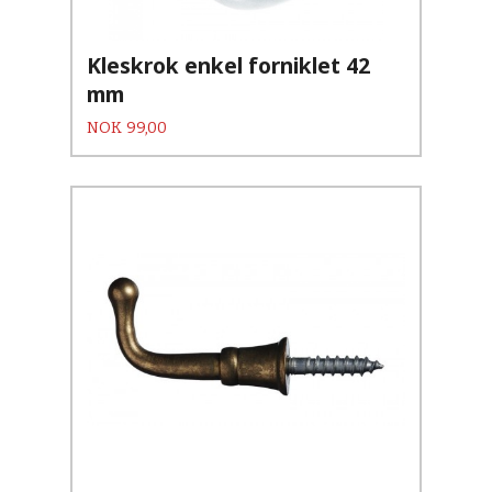
Kleskrok enkel forniklet 42
mm
Pris
NOK
99,00