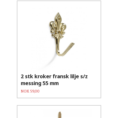
2 stk kroker fransk lilje s/z
messing 55 mm
Pris
NOK
59,00