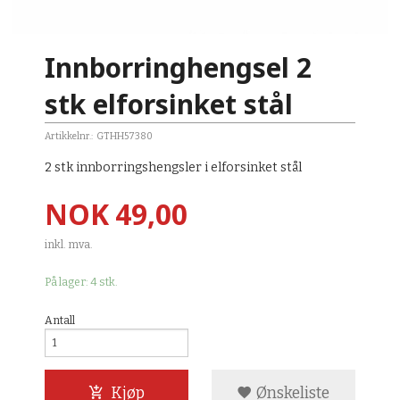
Innborringhengsel 2
stk elforsinket stål
Artikkelnr.:
GTHH57380
2 stk innborringshengsler i elforsinket stål
Pris
NOK
49,00
inkl. mva.
På lager: 4 stk.
Antall
Kjøp
Ønskeliste