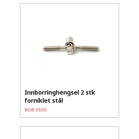
Innborringhengsel 2 stk
forniklet stål
Pris
NOK
59,00