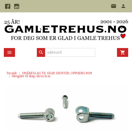
Gå
til
innholdet
Forside
SMÅBESLAG TIL SKAP, SKUFFER, OPPHENG M.M
Hengsler til skap, skrin m.m