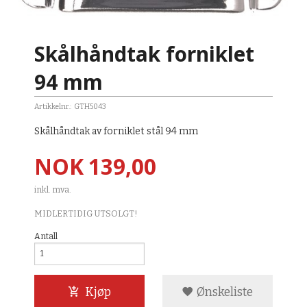
Skålhåndtak forniklet
94 mm
Artikkelnr.:
GTH5043
Skålhåndtak av forniklet stål 94 mm
Pris
NOK
139,00
inkl. mva.
MIDLERTIDIG UTSOLGT!
Antall
Kjøp
Ønskeliste