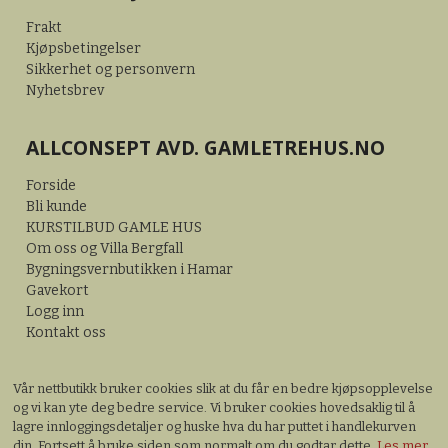
Frakt
Kjøpsbetingelser
Sikkerhet og personvern
Nyhetsbrev
ALLCONSEPT AVD. GAMLETREHUS.NO
Forside
Bli kunde
KURSTILBUD GAMLE HUS
Om oss og Villa Bergfall
Bygningsvernbutikken i Hamar
Gavekort
Logg inn
Kontakt oss
Vår nettbutikk bruker cookies slik at du får en bedre kjøpsopplevelse
og vi kan yte deg bedre service. Vi bruker cookies hovedsaklig til å
lagre innloggingsdetaljer og huske hva du har puttet i handlekurven
din. Fortsett å bruke siden som normalt om du godtar dette.
Les mer