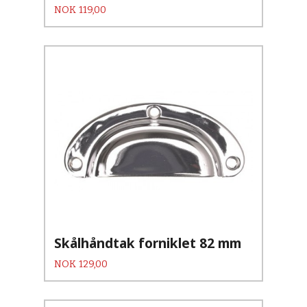
Pris
NOK
119,00
Skålhåndtak forniklet 82 mm
Pris
NOK
129,00