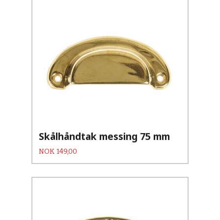
Skålhåndtak messing 75 mm
Pris
NOK
149,00